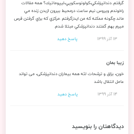
گرفتم..دندانپزشكي،كولونوسكوپي،ليپوماتيك؟ همه مقالات
راخوندم ويروس نيم ساعت درمحيط بيرون ازبدن زنده مي
ماند.چگونه ممكنه كه من ايدزگرفتم .مركزي كه براي گرفتن قرص
ميرم بهم گفتند دندانپزشكي مبتلا شدم.
13 آذر 1399
پاسخ دهید
زیبا بمان
خون، بزاق و ترشحات لثه همه بیماران دندانپزشکی، می تواند
عامل انتقال باشد
14 آذر 1399
پاسخ دهید
دیدگاهتان را بنویسید