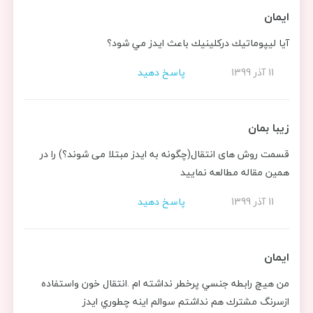
ايمان
آيا ليپوماتيك دركلينيك باعث ايدز مي شود؟
11 آذر 1399
پاسخ دهید
زیبا بمان
قسمت روش های انتقال(چگونه به ایدز مبتلا می شوند؟) را در
همین مقاله مطالعه نمایید
11 آذر 1399
پاسخ دهید
ايمان
من هيچ رابطه جنسي پرخطر نداشته ام .انتقال خون واستفاده
ازسرنگ مشترك هم نداشتم سوالم اينه چطوري ايدز