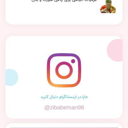
مارا در اینستاگرام دنبال کنید
@zibabeman98