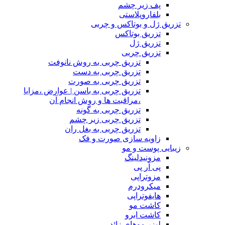
پف زیر چشم
بلفاروپلاستی
تزریق ژل و بوتاکس و چربی
تزریق بوتاکس
تزریق ژل
تزریق چربی
تزریق چربی به روش نانوفت
تزریق چربی به دست
تزریق چربی به صورت
تزریق چربی به باسن | عوارض ،مزایا
،مراقبت ها و روش انجام آن
تزریق چربی به گونه
تزریق چربی زیر چشم
تزریق چربی به بغل ران
زاویه سازی صورت و فک
زیبایی پوست و مو
مزونیدلینگ
پی آر پی
مزوتراپی
میکرودرم
هایفوتراپی
کاشت مو
کاشت ابرو
لیزر موهای زائد