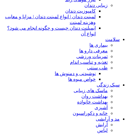
زیبایی دندان
کامپوزیت دندان
لمینت دندان | انواع لمینت دندان | مزاپا و معایب
وهزینه لمینت
ایمپلنت دندان چیست و چگونه انجام می شود؟
انواع آن
سلامت
بیماری ها
معرفی دارو ها
تمرینات ورزشی
تغذیه و تناسب اندام
طب سنتی
نوشیدنی و دمنوش ها
خواص میوه ها
سبک زندگی
ماسک های زیبایی
بهداشت روان
بهداشت خانواده
آشپزی
خانه و دکوراسیون
مد و آرایشی
آرایش
لباس