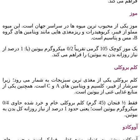
فراهم می کند.
موز
موز یکی از محبوب ترین میوه ها در سراسر جهان است. این میوه
مملو از فیبر، کربوهیدرات و ریزمغذی هایی مانند ویتامین های گروه
B، مس و پتاسیم است.
یک موز کوچک 105 گرمی تقریباً 0/2 میکروگرم بیوتین (یا: 1 درصد از
نیاز روزانه بدن به بیوتین) را فراهم می کند.
کلم بروکلی
کلم بروکلی یکی از مغذی ترین سبزیجات به شمار می رود؛ زیرا
سرشار از فیبر، کلسیم و ویتامین های A و C است. همچنین یکی از
منابع غذایی غنی از بیوتین است.
فقط ½ فنجان (45 گرم) کلم بروکلی خام و خرد شده حاوی 0/4
میکروگرم بیوتین است؛ یعنی حدود 1 درصد از نیاز روزانه کل بدن به
بیوتین.
آووکادو
آووکادو بیشتر به عنوان منبع غذایی فولیک اسید و چربی های