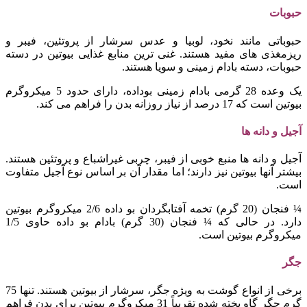
حبوبات
حبوباتی مانند نخود، لوبیا و عدس سرشار از پروتئین، فیبر و
ریزمغذی های مفید هستند. غنی ترین منابع غذایی بیوتین در دسته
حبوبات، دسته بادام زمینی و سویا هستند.
یک وعده 28 گرمی بادام زمینی بوداده، دارای حدود 5 میکروگرم
بیوتین است که 17 درصد از نیاز روزانه بدن را فراهم می کند.
آجیل و دانه ها
آجیل و دانه ها منبع خوبی از فیبر، چربی غیراشباع و پروتئین هستند.
بیشتر آنها بیوتین نیز دارند؛ اما مقدار آن بر اساس نوع آجیل متفاوت
است.
¼ فنجان (20 گرم) تخمه آفتابگردان بو داده 2/6 میکروگرم بیوتین
دارد. در حالی که ¼ فنجان (30 گرم) بادام بو داده حاوی 1/5
میکروگرم بیوتین است.
جگر
برخی از انواع گوشت به ویژه جگر، سرشار از بیوتین هستند. تنها 75
گرم جگر گاو پخته شده تقریباً 31 میکروگرم بیوتین برای بدن فراهم