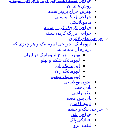
جراحی سینه | همه چیز درباره جراحی سینه و
روش های آن
بهترین جراح پروتز سینه
جراحی ژنیکوماستی
ماموپلاستی
جراحی کوچک کردن سینه
جراحی بزرگ کردن سینه
جراحی های لاغری
لیپوماتیک | جراحی لیپوماتیک و هر چیزی که
درباره آن باید بدانید
بهترین جراح لیپوماتیک در ایران
لیپوماتیک شکم و پهلو
لیپوماتیک بازو
لیپوماتیک ران
لیپوماتیک غبغب
ابدومینوپلاستی
بادی‌ جت
پیکرتراشی
بای پس معده
لیپوساکشن
جراحی پلک و چشم
جراحی پلک
افتادگی پلک
لیفت ابرو