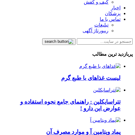
کیف و کفش
اخبار
پزشکان
تماس با ما
تبلیغات
ریپورتاژ آگهی
پربازدید ترین مطالب
لیست غذاهای با طبع گرم
تتراسایکلین : راهنمای جامع نحوه استفاده و
عوارض این دارو !
پماد ویتامین آ و موارد مصرف آن