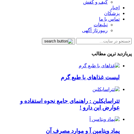
کیف و کفش
اخبار
پزشکان
تماس با ما
تبلیغات
ریپورتاژ آگهی
پربازدید ترین مطالب
لیست غذاهای با طبع گرم
تتراسایکلین : راهنمای جامع نحوه استفاده و
عوارض این دارو !
پماد ویتامین آ و موارد مصرف آن