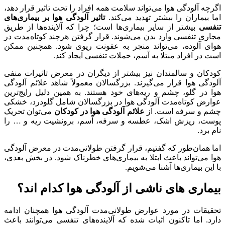
اگرچه آلودگی هوا می‌تواند سلامت همه افراد را تحت تاثیر قرار دهد،
اما بیماران را بیشتر تهدید می‌کند.
تاثیر
آلودگی
هو
ا
بر
بیماری‌های
تنفسی
بیشتر از سایر بیماری‌ها است؛ چرا که آلاینده‌ها از طریق
مجاری تنفسی وارد بدن می‌شوند. قرار گرفتن هرچند کوتاه‌مدت در
هوای آلوده، می‌تواند منجر به عفونت‌ ریوی شود. همچنین ممکن
است در افراد مبتلا به آسم، حملات تنفسی ایجاد کند.
کودکان و سالمندان نیز بیشتر از دیگران در معرض تاثیرات منفی
آلودگی هوا قرار می‌گیرند. بزرگسالان معمولاً شاهد علائم آلودگی
هوا در گلو، چشم و ریه‌های خود هستند. به همین دلیل رایج‌ترین
عوارض کوتاه‌مدت آلودگی هوا در بزرگسالان شامل گلودرد، خشکی
چشم و سرفه است. از
علائم
آلودگی
هو
ا
در
کودکان
می‌توان تحریک
پوست، ریزش اشک، عطسه و سرفه، آسم، برونشیت ریه و … را
نام برد.
اما همان‌طور که گفتیم، قرار گرفتن طولانی‌مدت در معرض آلودگی
هوا می‌تواند باعث ابتلا به بیماری‌های خطرناک شود. در بخش بعدی،
با این بیماری‌ها آشنا می‌شویم.
بیماری های ناشی از آلودگی هوا کدام اند؟
تحقیقات در مورد عوارض طولانی‌مدت آلودگی هوا همچنان ادامه
دارد. اما تاکنون اثبات شده که آلاینده‌های تنفسی می‌توانند باعث