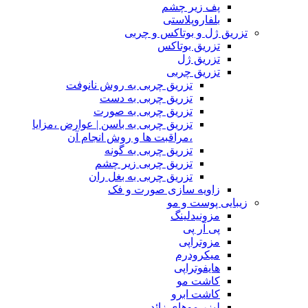
پف زیر چشم
بلفاروپلاستی
تزریق ژل و بوتاکس و چربی
تزریق بوتاکس
تزریق ژل
تزریق چربی
تزریق چربی به روش نانوفت
تزریق چربی به دست
تزریق چربی به صورت
تزریق چربی به باسن | عوارض ،مزایا
،مراقبت ها و روش انجام آن
تزریق چربی به گونه
تزریق چربی زیر چشم
تزریق چربی به بغل ران
زاویه سازی صورت و فک
زیبایی پوست و مو
مزونیدلینگ
پی آر پی
مزوتراپی
میکرودرم
هایفوتراپی
کاشت مو
کاشت ابرو
لیزر موهای زائد