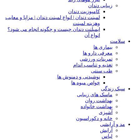
زیبایی دندان
کامپوزیت دندان
لمینت دندان | انواع لمینت دندان | مزاپا و معایب
وهزینه لمینت
ایمپلنت دندان چیست و چگونه انجام می شود؟
انواع آن
سلامت
بیماری ها
معرفی دارو ها
تمرینات ورزشی
تغذیه و تناسب اندام
طب سنتی
نوشیدنی و دمنوش ها
خواص میوه ها
سبک زندگی
ماسک های زیبایی
بهداشت روان
بهداشت خانواده
آشپزی
خانه و دکوراسیون
مد و آرایشی
آرایش
لباس