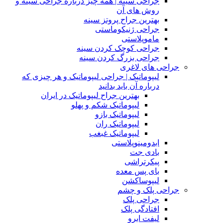
جراحی سینه | همه چیز درباره جراحی سینه و
روش های آن
بهترین جراح پروتز سینه
جراحی ژنیکوماستی
ماموپلاستی
جراحی کوچک کردن سینه
جراحی بزرگ کردن سینه
جراحی های لاغری
لیپوماتیک | جراحی لیپوماتیک و هر چیزی که
درباره آن باید بدانید
بهترین جراح لیپوماتیک در ایران
لیپوماتیک شکم و پهلو
لیپوماتیک بازو
لیپوماتیک ران
لیپوماتیک غبغب
ابدومینوپلاستی
بادی‌ جت
پیکرتراشی
بای پس معده
لیپوساکشن
جراحی پلک و چشم
جراحی پلک
افتادگی پلک
لیفت ابرو