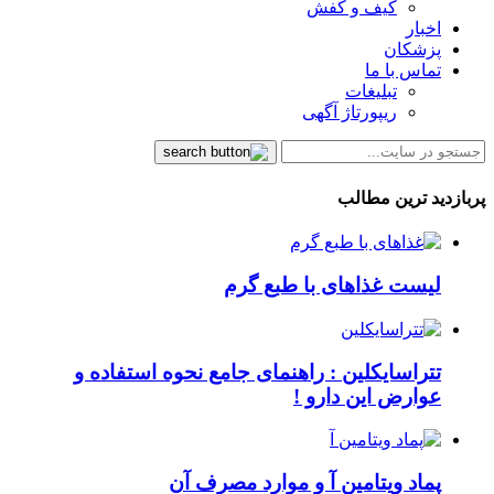
کیف و کفش
اخبار
پزشکان
تماس با ما
تبلیغات
ریپورتاژ آگهی
پربازدید ترین مطالب
لیست غذاهای با طبع گرم
تتراسایکلین : راهنمای جامع نحوه استفاده و
عوارض این دارو !
پماد ویتامین آ و موارد مصرف آن