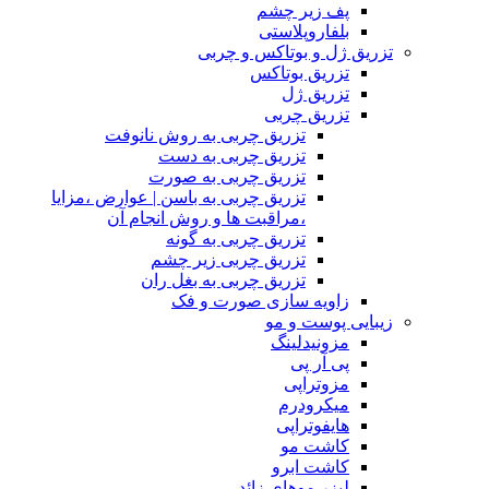
پف زیر چشم
بلفاروپلاستی
تزریق ژل و بوتاکس و چربی
تزریق بوتاکس
تزریق ژل
تزریق چربی
تزریق چربی به روش نانوفت
تزریق چربی به دست
تزریق چربی به صورت
تزریق چربی به باسن | عوارض ،مزایا
،مراقبت ها و روش انجام آن
تزریق چربی به گونه
تزریق چربی زیر چشم
تزریق چربی به بغل ران
زاویه سازی صورت و فک
زیبایی پوست و مو
مزونیدلینگ
پی آر پی
مزوتراپی
میکرودرم
هایفوتراپی
کاشت مو
کاشت ابرو
لیزر موهای زائد