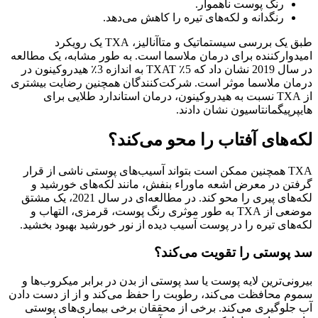
رنگ پوست ناهموار.
رنگدانه و لکه‌های تیره را کاهش می‌دهد.
طبق یک بررسی سیستماتیک و متاآنالیز، TXA یک رویکرد
امیدوارکننده برای درمان ملاسما است. به طور مشابه، یک مطالعه
در سال 2019 نشان داد که 5٪ TXAT به اندازه 3٪ هیدروکینون در
درمان ملاسما موثر است. شرکت‌کنندگان همچنین رضایت بیشتری
از TXA نسبت به هیدروکینون، درمان استاندارد طلایی برای
هایپرپیگمانتاسیون نشان دادند.
لکه‌های آفتاب را محو می‌کند؟
TXA همچنین ممکن است بتواند آسیب‌های پوستی ناشی از قرار
گرفتن در معرض اشعه ماوراء بنفش، مانند لکه‌های خورشید و
لکه‌های پیری را محو کند. در مطالعه‌ای در سال 2021، یک مشتق
موضعی از TXA به طور موثری رنگ پوست، قرمزی، التهاب و
لکه‌های تیره را در پوست آسیب دیده از نور خورشید بهبود بخشید.
سد پوستی را تقویت می‌کند؟
بیرونی‌ترین لایه پوست یا سد پوستی از بدن در برابر میکروب‌ها و
سموم محافظت می‌کند، رطوبت را حفظ می‌کند و از از دست دادن
آب جلوگیری می‌کند. برخی از محققان برخی بیماری‌های پوستی