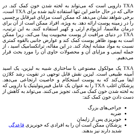
TXA دارویی است که می‌تواند به لخته شدن خون کمک کند. در
حالی که در حال حاضر این تنها استفاده تایید شده برای TXA است،
برخی شواهد نشان می‌دهد که ممکن است مزایای غیرقابل برچسبی
را در زمینه پوست ارائه دهد. به ویژه، افراد ممکن است از آن برای
درمان ملاسما، آنژیوادم ارثی و کهیر استفاده کنند. به این ترتیب،
TXA در دنیای مراقبت از پوست محبوبیت پیدا می‌کند، زیرا ممکن
است به بهبود ظاهر پوست کمک کند و عوارض جانبی بالقوه کمتری
نسبت به مواد مشابه ایجاد کند. در این مقاله، ترانکسامیک اسید ، از
جمله ایمنی و مزایای آن و محصولات حاوی آن را مورد بحث قرار
می‌دهیم.
TXA یک مولکول مصنوعی با ساختاری شبیه به لیزین، یک اسید
آمینه طبیعی است. لیزین نقش قابل توجهی در تقویت رشد کلاژن
ایفا می‌کند که به پوست استحکام و خاصیت ارتجاعی می‌دهد.
پزشکان اغلب TXA را به عنوان یک عامل فیبرینولیتیک یا دارویی که
به لخته شدن خون کمک می‌کند، تجویز می‌کنند. می‌تواند به کاهش از
دست دادن خون کمک کند:
جراحی‌های بزرگ
ضربه
خونریزی پس از زایمان
پزشکان ممکن است آن را به افرادی که خونریزی
قاعدگی
شدید دارند نیز بدهند.