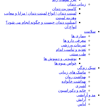
زیبایی دندان
کامپوزیت دندان
لمینت دندان | انواع لمینت دندان | مزاپا و معایب
وهزینه لمینت
ایمپلنت دندان چیست و چگونه انجام می شود؟
انواع آن
سلامت
بیماری ها
معرفی دارو ها
تمرینات ورزشی
تغذیه و تناسب اندام
طب سنتی
نوشیدنی و دمنوش ها
خواص میوه ها
سبک زندگی
ماسک های زیبایی
بهداشت روان
بهداشت خانواده
آشپزی
خانه و دکوراسیون
مد و آرایشی
آرایش
لباس