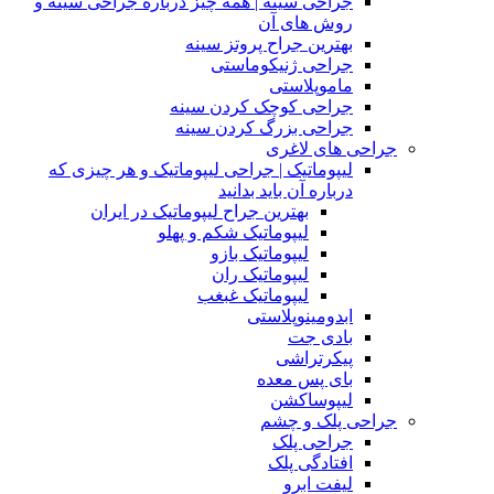
جراحی سینه | همه چیز درباره جراحی سینه و
روش های آن
بهترین جراح پروتز سینه
جراحی ژنیکوماستی
ماموپلاستی
جراحی کوچک کردن سینه
جراحی بزرگ کردن سینه
جراحی های لاغری
لیپوماتیک | جراحی لیپوماتیک و هر چیزی که
درباره آن باید بدانید
بهترین جراح لیپوماتیک در ایران
لیپوماتیک شکم و پهلو
لیپوماتیک بازو
لیپوماتیک ران
لیپوماتیک غبغب
ابدومینوپلاستی
بادی‌ جت
پیکرتراشی
بای پس معده
لیپوساکشن
جراحی پلک و چشم
جراحی پلک
افتادگی پلک
لیفت ابرو