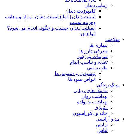
زیبایی دندان
کامپوزیت دندان
لمینت دندان | انواع لمینت دندان | مزاپا و معایب
وهزینه لمینت
ایمپلنت دندان چیست و چگونه انجام می شود؟
انواع آن
سلامت
بیماری ها
معرفی دارو ها
تمرینات ورزشی
تغذیه و تناسب اندام
طب سنتی
نوشیدنی و دمنوش ها
خواص میوه ها
سبک زندگی
ماسک های زیبایی
بهداشت روان
بهداشت خانواده
آشپزی
خانه و دکوراسیون
مد و آرایشی
آرایش
لباس