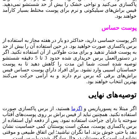
پاکسازی می‌کنید و نواحی خشک را بیش از حد شستشو نمی‌دهید.
فیس براش‌های سیلیکونی و نرم برای پوست مختلط بسیار کارآمد
خواهند بود.
پوست حساس
اگر پوست حساسی دارید، حداکثر دو بار در هفته مجاز به استفاده از
برس پاکسازی صورت خواهید بود. در حین استفاده آن را بیش از حد
به پوست فشار ندهید و برای مدت طولانی از آن استفاده نکنید. اگر
در دستورالعمل برس خریداری شده حدود 3 تا 5 دقیقه شستشو
توصیه شده است، شما این مدت را کاهش دهید تا به پوست
حساستان آسیبی وارد نشود. برای افراد دارای پوست‌ حساس فیس
براش‌های برقی که برس نرم دارند و به آرامی حرکت می‌کنند
بهترین انتخاب خواهند بود.
توصیه‌های نهایی
اگر مبتلا به پسوریازیس و
اگزما
هستید، از برس پاکسازی صورت
استفاده نکنید. همچنین نباید از فیس براش بر روی پوست‌های آفتاب
سوخته یا دارای جراحت استفاده نمود. پس از دفعه اول استفاده از
برس پاکسازی پوست، ممکن است پوستتان کمی حساسیت نشان
دهد یا حتی جوش بزند. اما نگران نباشید؛ این اتفاق طبیعی و موقتی
نشانه این است که پوستتان در حال سازگار شدن با برس است.