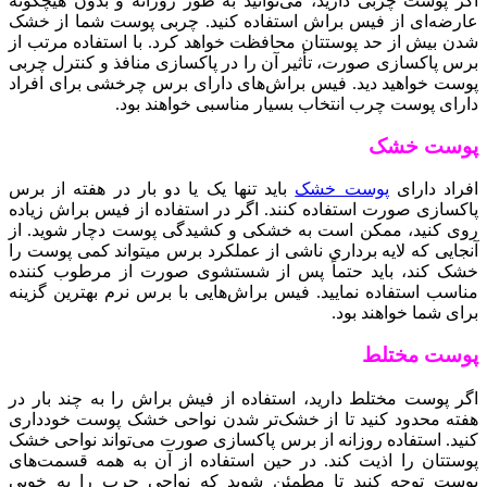
اگر پوست چربی دارید، می‌توانید به طور روزانه و بدون هیچگونه
عارضه‌ای از فیس براش استفاده کنید. چربی پوست شما از خشک
شدن بیش از حد پوستتان محافظت خواهد کرد. با استفاده مرتب از
برس پاکسازی صورت، تأثیر آن را در پاکسازی منافذ و کنترل چربی
پوست خواهید دید. فیس براش‌های دارای برس چرخشی برای افراد
دارای پوست چرب انتخاب بسیار مناسبی خواهند بود.
پوست خشک
افراد دارای
پوست خشک
باید تنها یک یا دو بار در هفته از برس
پاکسازی صورت استفاده کنند. اگر در استفاده از فیس براش زیاده
روی کنید، ممکن است به خشکی و کشیدگی پوست دچار شوید. از
آنجایی که لایه برداری ناشی از عملکرد برس میتواند کمی پوست را
خشک کند، باید حتماً پس از شستشوی صورت از مرطوب کننده
مناسب استفاده نمایید. فیس براش‌هایی با برس نرم بهترین گزینه
برای شما خواهند بود.
پوست مختلط
اگر پوست مختلط دارید، استفاده از فیش براش را به چند بار در
هفته محدود کنید تا از خشک‌تر شدن نواحی خشک پوست خودداری
کنید. استفاده روزانه از برس پاکسازی صورت می‌تواند نواحی خشک
پوستتان را اذیت کند. در حین استفاده از آن به همه قسمت‌های
پوست توجه کنید تا مطمئن شوید که نواحی چرب را به خوبی