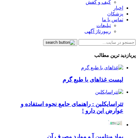
کیف و کفش
اخبار
پزشکان
تماس با ما
تبلیغات
ریپورتاژ آگهی
پربازدید ترین مطالب
لیست غذاهای با طبع گرم
تتراسایکلین : راهنمای جامع نحوه استفاده و
عوارض این دارو !
پماد ویتامین آ و موارد مصرف آن