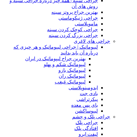
جراحی سینه | همه چیز درباره جراحی سینه و
روش های آن
بهترین جراح پروتز سینه
جراحی ژنیکوماستی
ماموپلاستی
جراحی کوچک کردن سینه
جراحی بزرگ کردن سینه
جراحی های لاغری
لیپوماتیک | جراحی لیپوماتیک و هر چیزی که
درباره آن باید بدانید
بهترین جراح لیپوماتیک در ایران
لیپوماتیک شکم و پهلو
لیپوماتیک بازو
لیپوماتیک ران
لیپوماتیک غبغب
ابدومینوپلاستی
بادی‌ جت
پیکرتراشی
بای پس معده
لیپوساکشن
جراحی پلک و چشم
جراحی پلک
افتادگی پلک
لیفت ابرو