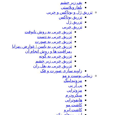
پف زیر چشم
بلفاروپلاستی
تزریق ژل و بوتاکس و چربی
تزریق بوتاکس
تزریق ژل
تزریق چربی
تزریق چربی به روش نانوفت
تزریق چربی به دست
تزریق چربی به صورت
تزریق چربی به باسن | عوارض ،مزایا
،مراقبت ها و روش انجام آن
تزریق چربی به گونه
تزریق چربی زیر چشم
تزریق چربی به بغل ران
زاویه سازی صورت و فک
زیبایی پوست و مو
مزونیدلینگ
پی آر پی
مزوتراپی
میکرودرم
هایفوتراپی
کاشت مو
کاشت ابرو
لیزر موهای زائد