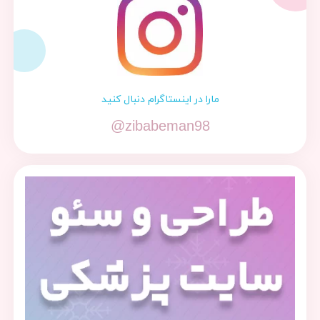
مارا در اینستاگرام دنبال کنید
@zibabeman98