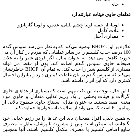
چای
غذاهای حاوی فیتات عبارتند از:
لوبیا، از جمله لوبیا چشم بلبلی، عدس، و لوبیا گاربانزو
غلات کامل
مقداری آجیل
علاوه بر این، BHOF توصیه می‌کند که به نظر می‌رسد سبوس گندم
100 درصد جذب کلسیم را در سایر غذاهایی که مردم در کنار آن می
خورند کاهش می دهد. به عنوان مثال، اگر فردی شیر را به غلات
صبحانه حاوی سبوس گندم اضافه کند، بدن او فقط می تواند
مقداری از کلسیم شیر را جذب کند، نه تمام آن. BHOF خاطرنشان
می‌کند که سبوس گندم در نان غلظت کمتری دارد و بنابراین احتمال
کمتری دارد که این اثر را داشته باشد.
با این حال، توجه به این نکته مهم است که بسیاری از غذاهای حاوی
اگزالات و فیتات بخشی از یک رژیم غذایی متعادل و حاوی مواد
مغذی مفید هستند. به عنوان مثال، اسفناج حاوی سطوح بالایی از
ویتامین K است که می‌تواند از سلامت استخوان‌ها حمایت کند.
به همین دلیل، افراد همچنان باید این غذاها را در رژیم غذایی خود
بگنجانند، اما ممکن است پس از مشورت با پزشک، مایل به مصرف
منابع اضافی کلسیم یا مصرف مکمل کلسیم باشند. آنها همچنین