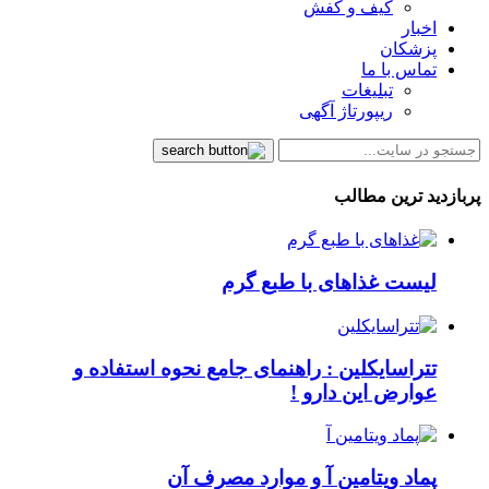
کیف و کفش
اخبار
پزشکان
تماس با ما
تبلیغات
ریپورتاژ آگهی
پربازدید ترین مطالب
لیست غذاهای با طبع گرم
تتراسایکلین : راهنمای جامع نحوه استفاده و
عوارض این دارو !
پماد ویتامین آ و موارد مصرف آن