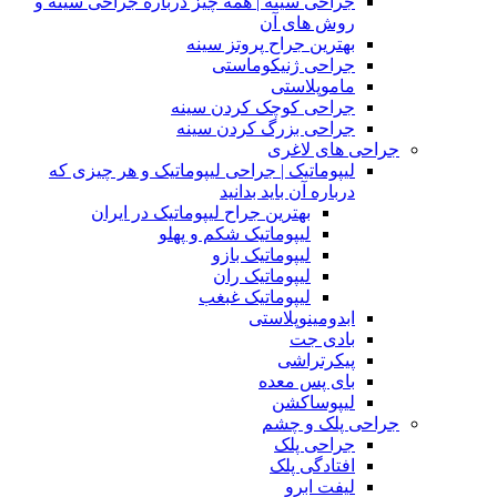
جراحی سینه | همه چیز درباره جراحی سینه و
روش های آن
بهترین جراح پروتز سینه
جراحی ژنیکوماستی
ماموپلاستی
جراحی کوچک کردن سینه
جراحی بزرگ کردن سینه
جراحی های لاغری
لیپوماتیک | جراحی لیپوماتیک و هر چیزی که
درباره آن باید بدانید
بهترین جراح لیپوماتیک در ایران
لیپوماتیک شکم و پهلو
لیپوماتیک بازو
لیپوماتیک ران
لیپوماتیک غبغب
ابدومینوپلاستی
بادی‌ جت
پیکرتراشی
بای پس معده
لیپوساکشن
جراحی پلک و چشم
جراحی پلک
افتادگی پلک
لیفت ابرو