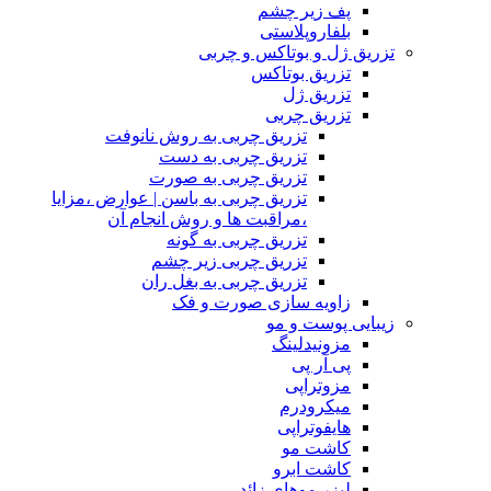
پف زیر چشم
بلفاروپلاستی
تزریق ژل و بوتاکس و چربی
تزریق بوتاکس
تزریق ژل
تزریق چربی
تزریق چربی به روش نانوفت
تزریق چربی به دست
تزریق چربی به صورت
تزریق چربی به باسن | عوارض ،مزایا
،مراقبت ها و روش انجام آن
تزریق چربی به گونه
تزریق چربی زیر چشم
تزریق چربی به بغل ران
زاویه سازی صورت و فک
زیبایی پوست و مو
مزونیدلینگ
پی آر پی
مزوتراپی
میکرودرم
هایفوتراپی
کاشت مو
کاشت ابرو
لیزر موهای زائد