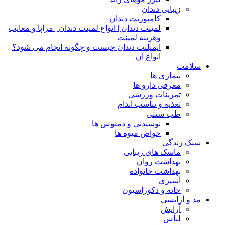
زیبایی دندان
کامپوزیت دندان
لمینت دندان | انواع لمینت دندان | مزاپا و معایب
وهزینه لمینت
ایمپلنت دندان چیست و چگونه انجام می شود؟
انواع آن
سلامت
بیماری ها
معرفی دارو ها
تمرینات ورزشی
تغذیه و تناسب اندام
طب سنتی
نوشیدنی و دمنوش ها
خواص میوه ها
سبک زندگی
ماسک های زیبایی
بهداشت روان
بهداشت خانواده
آشپزی
خانه و دکوراسیون
مد و آرایشی
آرایش
لباس