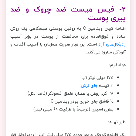
2- فیس میست ضد چروک و ضد
پیری پوست
اضافه کردن ویتامین C به روتین پوستی صبحگاهی یک روش
ساده و فوق‌العاده برای محافظت از پوست در برابر آسیب
رادیکال‌های آزاد
است. این غبار صورت همزمان با آسیب آفتاب و
آلودگی مبارزه می کند.
مواد لازم:
175 میلی لیتر آب
3 کیسه
چای ترش
28 گرم روغن یا عصاره فندق افسونگر (فاقد الکل)
½ قاشق چای خوری پودر ویتامین C
بطری اسپری (ترجیحاً با ظرفیت 60 میلی لیتر)
طرز تهیه:
یک قابلمه کوچک حاوی حدود 175 میلی لیتر آب را روی اجاق قرار