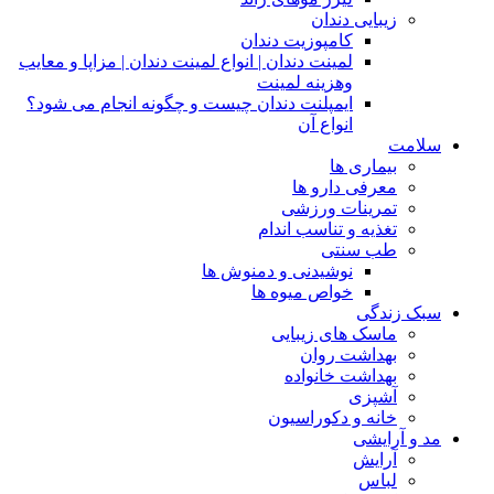
زیبایی دندان
کامپوزیت دندان
لمینت دندان | انواع لمینت دندان | مزاپا و معایب
وهزینه لمینت
ایمپلنت دندان چیست و چگونه انجام می شود؟
انواع آن
سلامت
بیماری ها
معرفی دارو ها
تمرینات ورزشی
تغذیه و تناسب اندام
طب سنتی
نوشیدنی و دمنوش ها
خواص میوه ها
سبک زندگی
ماسک های زیبایی
بهداشت روان
بهداشت خانواده
آشپزی
خانه و دکوراسیون
مد و آرایشی
آرایش
لباس