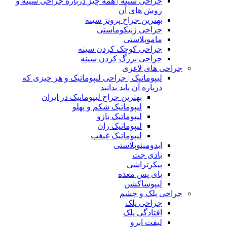
جراحی سینه | همه چیز درباره جراحی سینه و
روش های آن
بهترین جراح پروتز سینه
جراحی ژنیکوماستی
ماموپلاستی
جراحی کوچک کردن سینه
جراحی بزرگ کردن سینه
جراحی های لاغری
لیپوماتیک | جراحی لیپوماتیک و هر چیزی که
درباره آن باید بدانید
بهترین جراح لیپوماتیک در ایران
لیپوماتیک شکم و پهلو
لیپوماتیک بازو
لیپوماتیک ران
لیپوماتیک غبغب
ابدومینوپلاستی
بادی‌ جت
پیکرتراشی
بای پس معده
لیپوساکشن
جراحی پلک و چشم
جراحی پلک
افتادگی پلک
لیفت ابرو