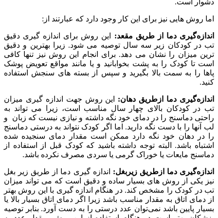
دشوار است.
اما روش هایی نیز برای این کار وجود دارد که عبارتند از:
اندازه‌گیری دما از طریق مقعد:
این روش برای اندازه گیری دقیق
تب در کودکان زیر سه سال توصیه می شود. زیرا بهترین و دقیق
ترین میزان را نشان می دهد. برای انجام این روش نیز تنها کافی
است تا کودک را به پشت بخوابانید و یا مانند مواقع تعویض پوشک
پاها را به سمت بالا بگیرید و سپس از بسته های سنجش استفاده
کنید.
اندازه‌گیری دما ازطریق دهان:
این روش جهت اندازه گیری میزان
تب در کودکان بالای چهار سال مناسب است، زیرا می تواند به
راحتی دماسنج را در دمای خود نگه داشته و نیازی نیست که زبان و
لب آنها را با دست نگه دارید. اما اگر کودک نتواند به درستی دماسنج
را در دهان خود نگه دارد ممکن است مقدار دمای سنجیده شده
اشتباه باشد. البته توجه داشته باشید که کودک قبل از استفاده از
دماسنج مایعات یا خوراک گرمی یا سردی مصرف نکرده باشد.
اندازه‌گیری دما ازطریق زیربغل:
اندازه گیری دما از طریق زیر بغل
نیز یکی از روش های بسیار ساده و دقیق است که می تواند میزان
تب در کودک را مشخص کند. در هنگام اندازه گیری با این روش بهتر
از دمای اتاق به مقدار مناسب باشد زیرا اگر دمای اتاق بسیار بالا یا
بسیار پایین باشد نمی‌توان عدد درستی را به دست آورد. بنابر توصیه
پزشکان بهتر است در هنگام استفاده از این روش، مقدار عدد به