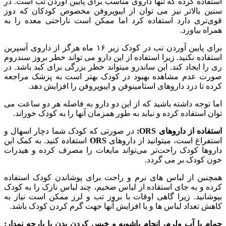
استفاده کرده که تنها داروی مناسب برای پایین آوردن تب است. در
سنین بالاتر نیز می توان از ایبوپروفن مخصوص کودکان که دوز
قوی‌تری دارد استفاده کرد اما ممکن است ناراحتی معده را به
همراه بیاورد.
برای پایین آوردن تب در کودک زیر ۱۶ ماه هرگز از داروی آسپرین
استفاده نکنید. زیرا استفاده از این دارو می تواند خطر بروز سندروم
ری را ایجاد کند. این ساندرو میتواند خطر بزرگی برای کبد باشد. در
صورت عدم مشاهده بهبود در کودک بهتر است به پزشک مراجعه
کرده تا دزد داروهای استامینوفن و ایبوپروفن را افزایش دهد.
اما توجه داشته باشید که از این دو دارو به فاصله هر دو ساعت می
توان استفاده کرده و نباید به طور همزمان آنها را به کودک خوراند.
استفاده از داروهای ORS:
در صورتی که کودک شما دچار اسهال و
استفراغ است، میتوانید از داروهای
ORS
استفاده کنید. به کمک این
داروها کودک راحت‌تر می‌تواند مایعات را مصرف کرده و هیدرات
خون کودک بر می گردد.
همچنین از لباس های نرم و راحت برای پوشاندن کودک استفاده
کرده و به جای استفاده از لباس ضخیم، چند لباس نازک را به کودک
بپوشانید. زیرا گاهی اوقات با بروز تب و لرز ممکن است نیاز به
کاهش تعداد لباس ها و یا افزایش آنها جهت گرم کردن کودک باشد.
حمام با آب ولرم، انجام پاشویه و خیس کردن بدن با پارچه نمدار: