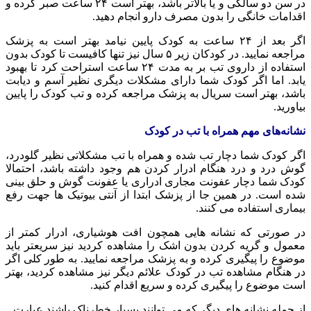
در سن دو سالگی و یا بالاتر باشد، بهتر است ۲۴ ساعت صبر کرده و
اقدامات خانگی را بدون مصرف دارو انجام دهید.
اگر بعد از ۲۴ ساعت به کودک پایین نیامد بهتر است به پزشک
مراجعه نمایید. در کودکان زیر ۵ سال نیز تنها کافیست تا کودک بدون
استفاده از داروی تب بر به مدت ۲۴ ساعت استراحت کرد تا بهبود
یابد. اما اگر کودک شما دارای مشکلات دیگری نظیر آسم و دیابت
باشد، بهتر است سریال به پزشک مراجعه کرده و تب کودک را پایین
بیاورید.
نشانه‌های مهم همراه با تب در کودک
اگر کودک شما دچار تب شده و همراه با تب مشکلاتی نظیر گلودرد،
گوش درد و درد هنگام ادرار کردن هم وجود داشته باشد، احتمالا
کودک شما دچار عفونت مجاری ادراری یا عفونت گوش و حلق بینی
شده است. در همین جا از پزشک ابتدا از آنتی بیوتیک ها جهت رفع
بیماری استفاده می کنند.
در صورتی که نشانه هایی همچون افت هوشیاری، ادرار کمتر از
معمول و گریه کردن بدون اشک را مشاهده کردید نیز سریعتر باید
موضوع را پیگیری کرده و به پزشک مراجعه نمایید. به طور کلی اگر
در هنگام مشاهده تب در کودک علائم دیگر نیز مشاهده کردید، بهتر
است موضوع را پیگیری کرده و سریع اقدام کنید.
از جمله نشانه های دیگر که می توانند بسیار خطرناک باشند عبارت