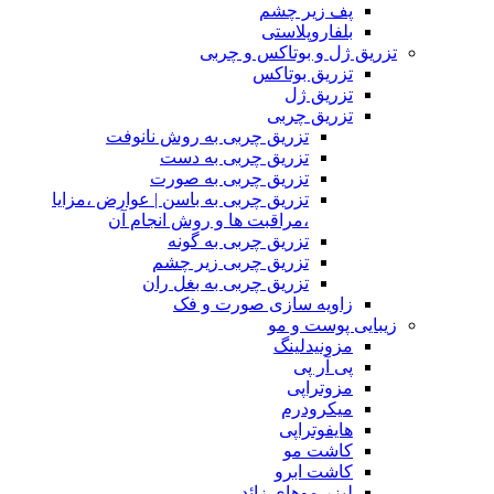
پف زیر چشم
بلفاروپلاستی
تزریق ژل و بوتاکس و چربی
تزریق بوتاکس
تزریق ژل
تزریق چربی
تزریق چربی به روش نانوفت
تزریق چربی به دست
تزریق چربی به صورت
تزریق چربی به باسن | عوارض ،مزایا
،مراقبت ها و روش انجام آن
تزریق چربی به گونه
تزریق چربی زیر چشم
تزریق چربی به بغل ران
زاویه سازی صورت و فک
زیبایی پوست و مو
مزونیدلینگ
پی آر پی
مزوتراپی
میکرودرم
هایفوتراپی
کاشت مو
کاشت ابرو
لیزر موهای زائد