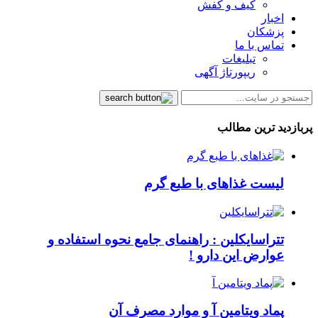
کیف و کفش
اخبار
پزشکان
تماس با ما
تبلیغات
ریپورتاژ آگهی
پربازدید ترین مطالب
لیست غذاهای با طبع گرم
تتراسایکلین : راهنمای جامع نحوه استفاده و
عوارض این دارو !
پماد ویتامین آ و موارد مصرف آن