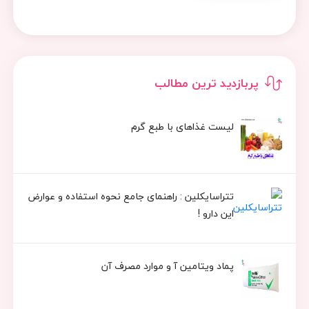
پربازدید ترین مطالب
لیست غذاهای با طبع گرم
تتراسایکلین : راهنمای جامع نحوه استفاده و عوارض
این دارو !
پماد ویتامین آ و موارد مصرف آن