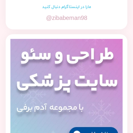
مارا در اینستاگرام دنبال کنید
@zibabeman98