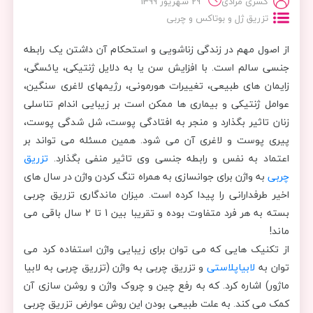
کسری مرادی
29 شهریور 1399
تزریق ژل و بوتاکس و چربی
از اصول مهم در زندگی زناشویی و استحکام آن داشتن یک رابطه
جنسی سالم است. با افزایش سن یا به دلایل ژنتیکی، یائسگی،
زایمان های طبیعی، تغییرات هورمونی، رژیمهای لاغری سنگین،
عوامل ژنتیکی و بیماری ها ممکن است بر زیبایی اندام تناسلی
زنان تاثیر بگذارد و منجر به افتادگی پوست، شل شدگی پوست،
پیری پوست و لاغری آن می شود. همین مسئله می تواند بر
اعتماد به نفس و رابطه جنسی وی تاثیر منفی بگذارد.
تزریق
چربی
به واژن برای جوانسازی به همراه تنگ کردن واژن در سال های
اخیر طرفدارانی را پیدا کرده است. میزان ماندگاری تزریق چربی
بسته به هر فرد متفاوت بوده و تقریبا بین 1 تا 2 سال باقی می
ماند!
از تکنیک هایی که می توان برای زیبایی واژن استفاده کرد می
توان به
لابیاپلاستی
و تزریق چربی به واژن (تزریق چربی به لابیا
ماژور) اشاره کرد. که به رفع چین و چروک واژن و روشن سازی آن
کمک می کند. به علت طبیعی بودن این روش عوارض تزریق چربی