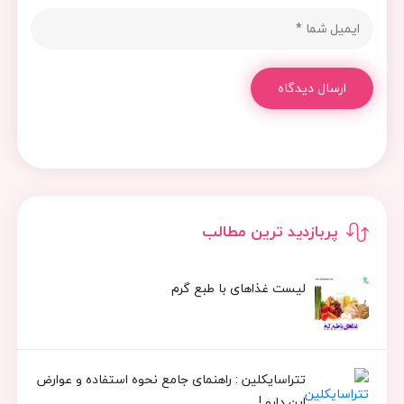
ارسال دیدگاه
پربازدید ترین مطالب
لیست غذاهای با طبع گرم
تتراسایکلین : راهنمای جامع نحوه استفاده و عوارض
این دارو !