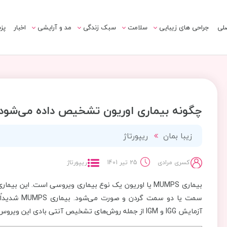
لی
جراحی های زیبایی
سلامت
سبک زندگی
مد و آرایشی
اخبار
پز
چگونه بیماری اوریون تشخیص داده می‌شود
زیبا بمان
ریپورتاژ
کسری مرادی
25 تیر 1401
ریپورتاژ
بیماری MUMPS یا اوریون یک نوع بیماری ویروسی است. این 
سمت یا دو س
آزمایش IGG و IGM از جمله روش‌های تشخیص آنتی بادی این ویروس در بدن است.