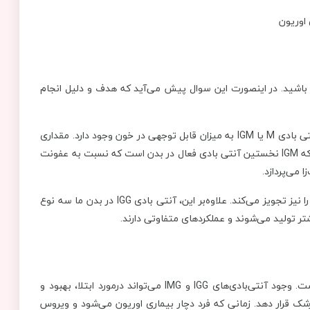
، فاکتور IGM را نیز مشاهده کرده باشید. در اینصورت این سوال پیش می‌آید که هدف و دلیل انجام
IGM یکی دیگر از ایمونوگلوبولین‌هایی است که در خون وجود دارد. آنتی بادی M یا IGM به میزان قابل توجهی در خون وجود دارد. مقداری
از این آنتی بادی در مایع لنفاوی نیز موجود است. خوب است بدانید که IGM نخستین آنتی بادی فعال در بدن است که نسبت به عفونت
 می‌پردازد.
بنابراین اگر فرد دچار بیماری MUMPS شده باشد، پزشک این آزمایش را نیز تجویز می‌کند. علاوه‌بر این، آنتی بادی IGG در بدن ما سه نوع
تر تولید می‌شوند و عملکرد‌های متفاوتی دارند.
با انجام آزمایش‌ ایمونوگلوبولین قابل تشخیص است. وجود آنتی‌بادی‌های IGG و IMG می‌تواند درمورد ابتلا، بهبود و
ک قرار دهد. زمانی که فرد دچار بیماری اوریون می‌شود و ویروس