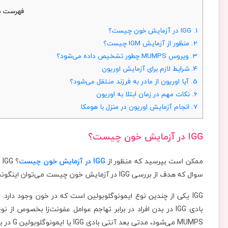
فهرست م
1.
IGG در آزمایش خون چیست؟
2.
منظور از آزمایش IGM چیست؟
3.
ویروس MUMPS چطور تشخیص داده می‌شود؟
4.
شرایط لازم برای آزمایش اوریون
5.
آیا اوریون از مادر به فرزند منتقل می‌شود؟
6.
نکات مهم در زمان ابتلا به اوریون
7.
انجام آزمایش اوریون در منزل با هومکا
IGG در آزمایش خون چیست؟
ممکن است بپرسید که منظور از
IGG
در آزمایش خون چیست
سوال که هدف از بررسی IGG در آزمایش خون چیست می‌توان اینگونه پاسخ داد:
IGG یکی از چندین نوع ایمونوگلوبولین است که در خون وجود دارد. 
بادی IGG در بدن افراد در برابر تهاجم عوامل عفونت‌زا بخصوص 
MUMPS می‌شود، مدتی بعد آنتی بادی IGG یا ایمونوگلوبولین G در بدن او تولید شده و بدن نسبت به ویروس اوریون مقاوم می‌شود.