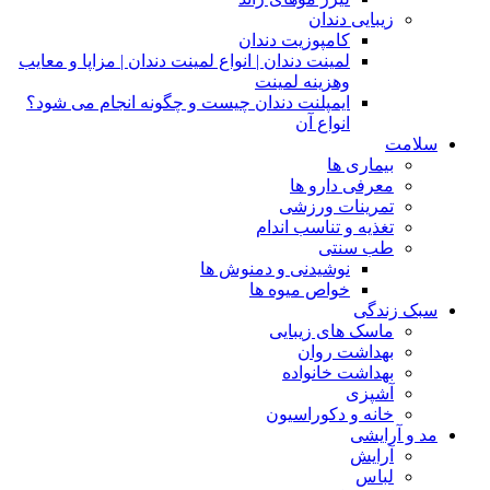
زیبایی دندان
کامپوزیت دندان
لمینت دندان | انواع لمینت دندان | مزاپا و معایب
وهزینه لمینت
ایمپلنت دندان چیست و چگونه انجام می شود؟
انواع آن
سلامت
بیماری ها
معرفی دارو ها
تمرینات ورزشی
تغذیه و تناسب اندام
طب سنتی
نوشیدنی و دمنوش ها
خواص میوه ها
سبک زندگی
ماسک های زیبایی
بهداشت روان
بهداشت خانواده
آشپزی
خانه و دکوراسیون
مد و آرایشی
آرایش
لباس