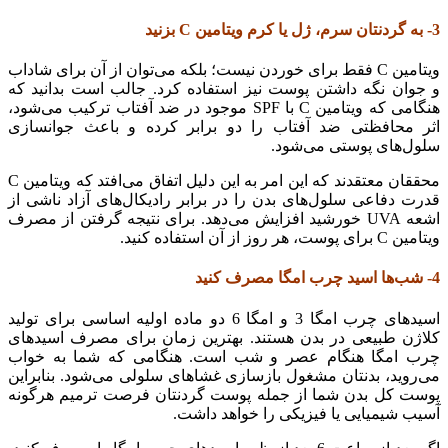
3- به گردنتان سرم، ژل یا کرم ویتامین
C
بزنید
ویتامین C فقط برای خوردن نیست؛ بلکه می‌توان از آن برای شاداب
و جوان نگه داشتن پوست نیز استفاده کرد. جالب است بدانید که
هنگامی که ویتامین C با SPF موجود در ضد آفتاب ترکیب می‌شود،
اثر محافظتی ضد آفتاب را دو برابر کرده و باعث جوانسازی
سلول‌های پوستی می‌شود.
محققان معتقدند كه این امر به این دلیل اتفاق می‌افتد كه ویتامین C
قدرت دفاعی سلول‌های بدن را در برابر رادیكال‌های آزاد ناشی از
اشعه UVA خورشید افزایش می‌دهد. برای نتیجه گرفتن از مصرف
ویتامین C برای پوست، هر روز از آن استفاده کنید.
4- شب‌ها اسید چرب امگا مصرف کنید
اسیدهای چرب امگا 3 و امگا 6 دو ماده اولیه اساسی برای تولید
کلاژن طبیعی در بدن هستند. بهترین زمان برای مصرف اسیدهای
چرب امگا هنگام عصر و شب است. هنگامی که شما به خواب
می‌روید، بدنتان مشغول بازسازی غشاهای سلولی می‌شود. بنابراین
پوست کل بدن شما از جمله پوست گردنتان فرصت ترمیم هرگونه
آسیب شیمیایی یا فیزیکی را خواهد داشت.