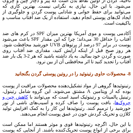
ناحیه، گردن از اولین نقاط بدن است که پیر و دچار چین و چروک
می‌شود. با این حال، نیازی به نگرانی نیست. بهترین کاری که
می‌توانید برای حفظ جوانی و شادابی پوست گردن و جلوگیری از
ایجاد لک‌های پوستی انجام دهید، استفاده از یک ضد آفتاب مناسب و
باکیفیت است.
آکادمی پوست و موی آمریکا بهترین میزان SPF در کرم های ضد
آفتاب را حداقل 30 می‌داند؛ چرا که این مقدار SPF باعث می‌شود
پوست در برابر 97 درصد از پرتوهای UVB خورشید محافظت شود.
هر روز صبح قبل از اینکه آرایش کنید، مقداری ضد آفتاب روی
صورت و گردن خود بمالید. به یاد داشته باشید که هر 2-3 یک ‌بار ضد
آفتاب را تجدید کنید تا اثر محافظتی آن از بین نرود.
8- محصولات حاوی رتینوئید را در روتین پوستی گردن بگنجانید
رتینوئیدها گروهی از مواد تشکیل‌دهنده محصولات مراقبت از پوست
بوده که از ویتامین A مشتق می‌شوند. این گروه شامل رتینول،
رتینیل پالمیتات و رتینوئیک اسید است که می‌توانند با
کاهش چین و
چروک‌ها
، بافت پوست را صاف کرده و آسیب‌های ناشی از نور
خورشید را ترمیم کنند. رتینوئیدها این کار را به کمک افزایش تولید
کلاژن و تحریک گردش خون در عمق پوست انجام می‌دهند.
با این حال، اگرچه رتینوئیدها قوی و موثر هستند اما ممکن است
برای برخی از انواع پوست تحریک‌کننده باشند. از آنجایی که پوست