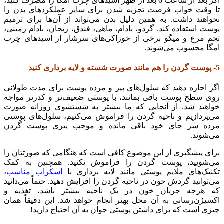
اگر بعد از ساعت 6 بعد از ظهر اسیدهای چرب امگا را مصرف کنید،
تا وقت خواب فرصت تجزیه شدن برای سایر عملکردهای بدن را
نخواهند داشت. به همین دلیل بدن می‌تواند از آن‌ها برای ترمیم
پوست استفاده کند. گردو، بادام، ماهی، فندق، ریحان، بادام زمینی،
تخم مرغ و میگو برخی از خوراکی‌های سرشار از اسیدهای چرب
امگا محسوب می‌شوند.
5- پوست گردن را هم مانند صورت شسته و لایه برداری کنید
اگر اجازه دهید که سلول‌های پیر و مرده پوست برای مدت طولانی
روی سطح پوست باقی بمانند، با پوستی ضعیف‌تر و کدرتر مواجه
خواهید شد. از آنجایی که ما بیشتر به شستشوی روزانه صورت
می‌پردازیم و ناحیه گردن را فراموش می‌کنیم، سلول‌های پوستی
مرده سر جای خود باقی مانده و موجب پیری پوست گردن
می‌شوند.
برای پیشگیری از این موضوع کافی است که هنگامی که صورتتان را
می‌شویید، پوست گردن را فراموش نکنید. همچنین به کمک
تکنیک‌های ملایم پوستی مانند لایه برداری با
اسکراب مناسب
،
می‌توانید گردش خون در ناحیه گردن را افزایش دهید. حتماً می‌دانید
که هرچه جریان خون در یک ناحیه بیشتر باشد، تغذیه و
اکسیژن‌رسانی به آن محل بهتر انجام خواهد شد. این دقیقاً همان
چیزی است که برای داشتن پوستی جوان به آن احتیاج دارید!