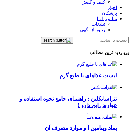
کیف و کفش
اخبار
پزشکان
تماس با ما
تبلیغات
ریپورتاژ آگهی
پربازدید ترین مطالب
لیست غذاهای با طبع گرم
تتراسایکلین : راهنمای جامع نحوه استفاده و
عوارض این دارو !
پماد ویتامین آ و موارد مصرف آن