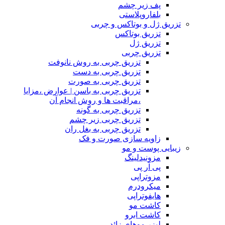
پف زیر چشم
بلفاروپلاستی
تزریق ژل و بوتاکس و چربی
تزریق بوتاکس
تزریق ژل
تزریق چربی
تزریق چربی به روش نانوفت
تزریق چربی به دست
تزریق چربی به صورت
تزریق چربی به باسن | عوارض ،مزایا
،مراقبت ها و روش انجام آن
تزریق چربی به گونه
تزریق چربی زیر چشم
تزریق چربی به بغل ران
زاویه سازی صورت و فک
زیبایی پوست و مو
مزونیدلینگ
پی آر پی
مزوتراپی
میکرودرم
هایفوتراپی
کاشت مو
کاشت ابرو
لیزر موهای زائد