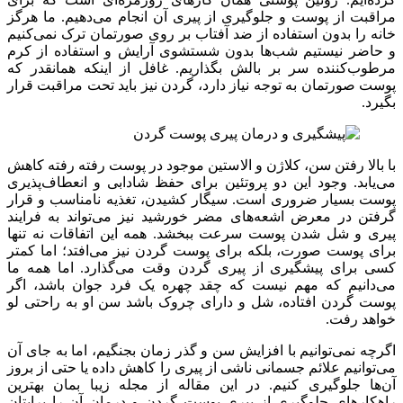
مراقبت از پوست و جلوگیری از پیری آن انجام می‌دهیم. ما هرگز
خانه را بدون استفاده از ضد آفتاب بر روی صورتمان ترک نمی‌کنیم
و حاضر نیستیم شب‌ها بدون شستشوی آرایش و استفاده از کرم‌
مرطوب‌کننده سر بر بالش بگذاریم. غافل از اینکه همانقدر که
پوست صورتمان به توجه نیاز دارد، گردن نیز باید تحت مراقبت قرار
بگیرد.
با بالا رفتن سن، کلاژن و الاستین موجود در پوست رفته رفته کاهش
می‌یابد. وجود این دو پروتئین برای حفظ شادابی و انعطاف‌پذیری
پوست بسیار ضروری است. سیگار کشیدن، تغذیه نامناسب و قرار
گرفتن در معرض اشعه‌های مضر خورشید نیز می‌تواند به فرایند
پیری و شل شدن پوست سرعت ببخشد. همه این اتفاقات نه تنها
برای پوست صورت، بلکه برای پوست گردن نیز می‌افتد؛ اما کمتر
کسی برای پیشگیری از پیری گردن وقت می‌گذارد. اما همه ما
می‌دانیم که مهم نیست که چقد چهره‌ یک فرد جوان باشد، اگر
پوست گردن افتاده، شل و دارای چروک باشد سن او به راحتی لو
خواهد رفت.
اگرچه نمی‌توانیم با افزایش سن و گذر زمان بجنگیم، اما به جای آن
می‌توانیم علائم جسمانی ناشی از پیری را کاهش داده یا حتی از بروز
آن‌ها جلوگیری کنیم. در این مقاله از مجله زیبا بمان بهترین
راهکارهای جلوگیری از پیری پوست گردن و درمان آن را برایتان