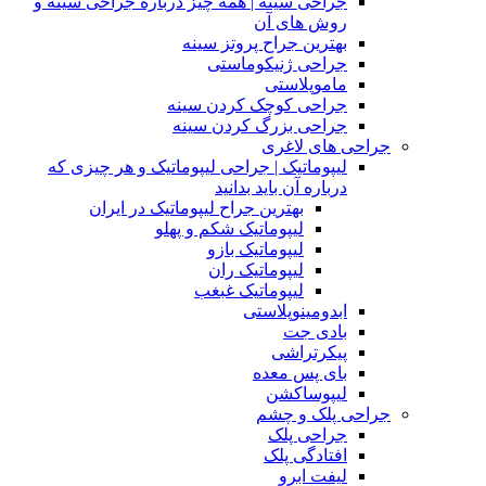
جراحی سینه | همه چیز درباره جراحی سینه و
روش های آن
بهترین جراح پروتز سینه
جراحی ژنیکوماستی
ماموپلاستی
جراحی کوچک کردن سینه
جراحی بزرگ کردن سینه
جراحی های لاغری
لیپوماتیک | جراحی لیپوماتیک و هر چیزی که
درباره آن باید بدانید
بهترین جراح لیپوماتیک در ایران
لیپوماتیک شکم و پهلو
لیپوماتیک بازو
لیپوماتیک ران
لیپوماتیک غبغب
ابدومینوپلاستی
بادی‌ جت
پیکرتراشی
بای پس معده
لیپوساکشن
جراحی پلک و چشم
جراحی پلک
افتادگی پلک
لیفت ابرو