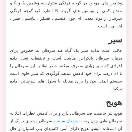
ویتامین های موجود در گوجه فرنگی میتوان به ویتامین A و C و
مقدار کمی از ویتامین های گروه B اشاره کرد.گوجه فرنگی
سرشار از مواد معدنی ای چون کلسیم ، فسفر ، پتاسیم ، فیبر ،
آهن و… است.
سیر
جالب است بدانید سیر یک گیاه ضد سرطان به خصوص برای
درمان سرطان پانکراس مناسب است و تحقیقات نشان داده
افرادی که سیر زیادی مصرف میکنند خطر ابتلا به این سرطان را
تا 54 درصد برای خود کاهش میدهند.گوگردی که سیر حاوی است
سیستم ایمنی بدن را برای مقابله با سلول های سرطانی آماده
میکند.
هویج
هویج نیز خاصیت ضد سرطانی دارد و برای کاهش خطرات ابتلا به
سرطان هایی چون ریه ،
سرطان سینه
و سرطان روده ی بزرگ از
آن استفاده میشود.هویج دارای آنتی اکسیدان پلی استیلن و فال