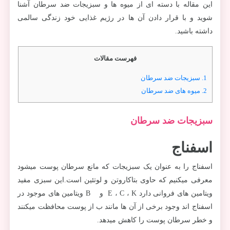
این مقاله با دسته ای از میوه ها و سبزیجات ضد سرطان آشنا
شوید و با قرار دادن آن ها در رژیم غذایی خود زندگی سالمی
داشته باشید.
فهرست مقالات
1.
سبزیجات ضد سرطان
2.
میوه های ضد سرطان
سبزیجات ضد سرطان
اسفناج
اسفناج را به عنوان یک سبزیجات که مانع سرطان پوست میشود
معرفی میکنیم که حاوی بتاکاروتن و لوتئین است.این سبزی مفید
ویتامین های فروانی دارد E ، C ، K و B ویتامین های موجود در
اسفناج اند وجود برخی از آن ها مانند ب از پوست محافظت میکنند
و خطر سرطان پوست را کاهش میدهد.