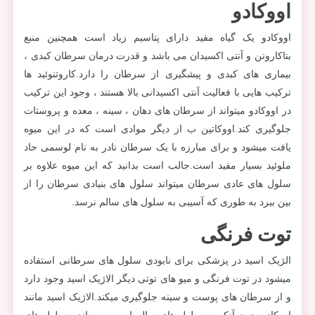
اووکادو
اووکادو یک گیاه مفید دارای پتاسیم زیاد است همچنین منبع
بتاکاروتن و آنتی اکسیدان می باشد و قدرت درمان سرطان کبدی ،
بیماری های کبدی و پیشگیری از سرطان را دارد.کاروتنوئید ها
ترکیب هایی با فعالیت آنتی اکسیدانی بالا هستند ، وجود این ترکیب
در اووکادو میتواند از سرطان های دهان ، سینه ، معده و پروستات
جلوگیری کند.اووکاتین ب از دیگر موادی است که در این میوه
یافت میشود و برای مبارزه با یک سرطان نادر به نام لوسمی حاد
ملوئید بسیار مفید است.جالب است بدانید که این میوه علاوه بر
سلول های عادی سرطان میتواند سلول های بنیادی سرطان را از
بین ببرد به طوری که آسیبی به سلول های سالم نرسد.
توت فرنگی
الژیک اسید در پزشکی برای نابودی سلول های سرطانی استفاده
میشود در توت فرنگی و میو های توتی دیگر الاژیک اسید وجود دارد
و از سرطان های پوست و سینه جلوگیری میکند.الاژیک اسید مانند