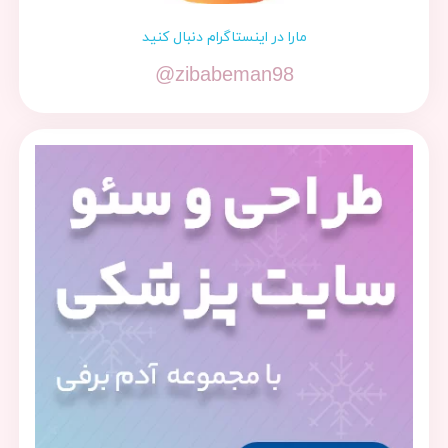
مارا در اینستاگرام دنبال کنید
@zibabeman98