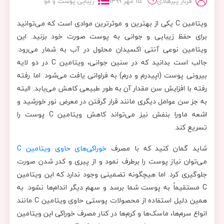
فرناز پیرهادی
15 مهر 1399
زیبایی پوست و مو
ویتامین C یکی از بهترین و موثرترین موادی است که می‌توانید
برای حفظ زیبایی و جوانی به پوست صورت خود بزنید. این
ویتامین نوعی آنتی اکسیدان محلول در آب به شمار می‌رود.
جالب است بدانید که در سنین جوانی، ویتامین C در دو لایه
بیرونی پوست (اپیدرم و درم) به فراوانی یافت می‌شود. اما رفته
رفته با افزایش سن مقدار آن به طور طبیعی کاهش می‌یابد. البته
به جز سن عوامل دیگری مانند قرار گرفتن در معرض نور خورشید و
اشعه ماورا بنفش نیز می‌تواند کاهش ویتامین C پوست را
تسریع کند.
شاید گمان کنید که با مصرف
خوراکی‌های حاوی ویتامین C
می‌توان نیاز پوست را برطرف نمود و از پیری و کدر شدن صورت
جلوگیری کرد. اما هیچگونه تضمینی وجود ندارد که این ویتامین
C مستقیماً به پوست شما برسد و سهم دیگر اندام‌ها نشود. به
همین دلیل استفاده از محصولات پوستی حاوی ویتامین C مانند
انواع سرم‌ها، ماسک‌ها و کرم‌ها در کنار مصرف خوراکی این ویتامین