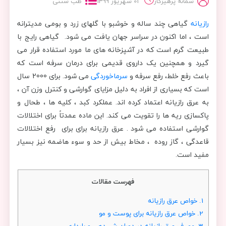
سمانه پرهیزکار
01 شهریور 1399
طب سنتی
رازیانه
گیاهی چند ساله و خوشبو با گلهای زرد و بومی مدیترانه
است ، اما اکنون در سراسر جهان یافت می شود. گیاهی رایج با
طبیعت گرم است که در آشپزخانه های ما مورد استفاده قرار می
گیرد و همچنین یک داروی قدیمی برای درمان سرفه است که
باعث رفع خلط، رفع سرفه و
سرماخوردگی
می شود. برای 2000 سال
است که بسیاری از افراد به دلیل مزایای گوارشی و کنترل وزن آن ،
به عرق رازیانه اعتماد کرده اند. عملکرد کبد ، کلیه ها ، طحال و
پاکسازی ریه ها را تقویت می کند. این ماده عمدتاً برای اختلالات
گوارشی استفاده می شود . عرق رازیانه برای برای رفع اختلالات
قاعدگی ، گاز روده ، مخاط بیش از حد و سوء هاضمه نیز بسیار
مفید است.
فهرست مقالات
1.
خواص عرق رازیانه
2.
خواص عرق رازیانه برای پوست و مو
3.
مصرف عرق رازیانه در دوران شیردهی و بارداری