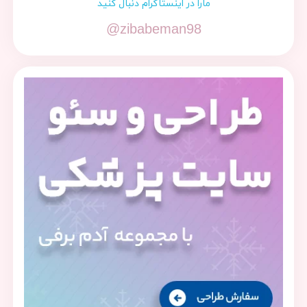
مارا در اینستاگرام دنبال کنید
@zibabeman98