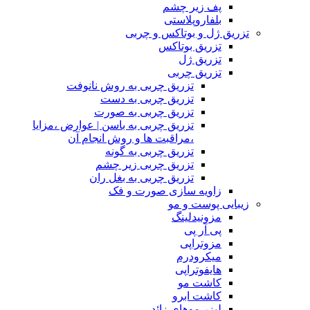
پف زیر چشم
بلفاروپلاستی
تزریق ژل و بوتاکس و چربی
تزریق بوتاکس
تزریق ژل
تزریق چربی
تزریق چربی به روش نانوفت
تزریق چربی به دست
تزریق چربی به صورت
تزریق چربی به باسن | عوارض ،مزایا
،مراقبت ها و روش انجام آن
تزریق چربی به گونه
تزریق چربی زیر چشم
تزریق چربی به بغل ران
زاویه سازی صورت و فک
زیبایی پوست و مو
مزونیدلینگ
پی آر پی
مزوتراپی
میکرودرم
هایفوتراپی
کاشت مو
کاشت ابرو
لیزر موهای زائد