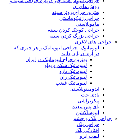
جراحی سینه | همه چیز درباره جراحی سینه و
روش های آن
بهترین جراح پروتز سینه
جراحی ژنیکوماستی
ماموپلاستی
جراحی کوچک کردن سینه
جراحی بزرگ کردن سینه
جراحی های لاغری
لیپوماتیک | جراحی لیپوماتیک و هر چیزی که
درباره آن باید بدانید
بهترین جراح لیپوماتیک در ایران
لیپوماتیک شکم و پهلو
لیپوماتیک بازو
لیپوماتیک ران
لیپوماتیک غبغب
ابدومینوپلاستی
بادی‌ جت
پیکرتراشی
بای پس معده
لیپوساکشن
جراحی پلک و چشم
جراحی پلک
افتادگی پلک
لیفت ابرو