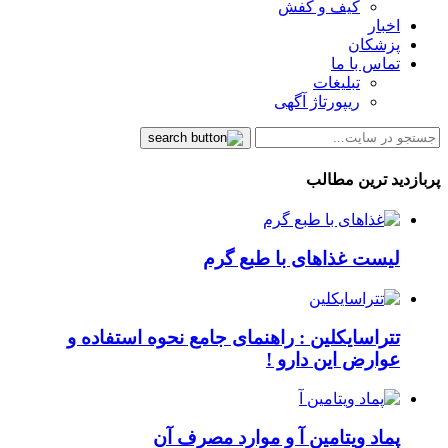
کیف و کفش
اخبار
پزشکان
تماس با ما
تبلیغات
ریپورتاژ آگهی
پربازدید ترین مطالب
لیست غذاهای با طبع گرم
تتراسایکلین : راهنمای جامع نحوه استفاده و
عوارض این دارو !
پماد ویتامین آ و موارد مصرف آن