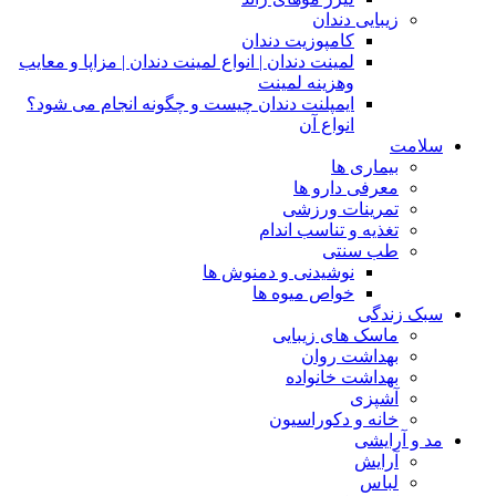
زیبایی دندان
کامپوزیت دندان
لمینت دندان | انواع لمینت دندان | مزاپا و معایب
وهزینه لمینت
ایمپلنت دندان چیست و چگونه انجام می شود؟
انواع آن
سلامت
بیماری ها
معرفی دارو ها
تمرینات ورزشی
تغذیه و تناسب اندام
طب سنتی
نوشیدنی و دمنوش ها
خواص میوه ها
سبک زندگی
ماسک های زیبایی
بهداشت روان
بهداشت خانواده
آشپزی
خانه و دکوراسیون
مد و آرایشی
آرایش
لباس