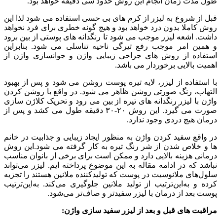
طول مدت زمان انجام این روش حدود سی دقیقه خواهد بود.
قبل از شروع به لیزر از کرم های بی حسی استفاده می شود لذا این
روش کاملا بدون درد خواهد بود و هیچ گونه خطری برای فرد نخواهد
داشت. اشعه لیزر موجب می شود تا رنگدانه های پوستی از بین برود
و همین امر موجب رفع تیرگی ناحیه تناسلی می شود. بنابراین
استفاده از روش های جراحی زیبایی واژن و جوانسازی واژن از
اهمیت بالایی برخوردار می باشد.
با استفاده از لیزر، لایه تیره پوست روشن می شود و پس از بهبود
التهاب، رنگ صورتی روشن ظاهر می شود. در واقع با روشن کردن
واژن با لیزر رنگدانه های تیره از بین می رود و تحریک کلاژن سازی
صورت می گیرد. این روش ۲۰-۳۰ دقیقه طول می کشد و پس از
درمان هیچ دردی وجود ندارد.
در واقع سفید کردن واژن به منظور ایجاد زیبایی و جذابیت در خانم
ها و خلاص شدن از شر رنگ تیره‌ به کار گرفته می شود.این روش
درمانی هزینه بالایی دارد و ممکن است برای برخی از بانوان مناسب
نباشد که در ادامه مقاله به این موضوع پرداخته ایم. لیزر می‌تواند
سلول‌های ملانوسیت در پوست که تولیدکننده ملانین هستند را تجزیه
کرده و به‌این‌ترتیب از تولید ملانین جلوگیری می‌کند. به‌این‌ترتیب
پوست بعد از درمان با لیزر سفیدتر و صاف‌تر می‌شود.
مراقبت های قبل و بعد از لیزر سفید سازی واژن: