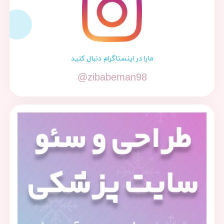
مارا در اینستاگرام دنبال کنید
@zibabeman98