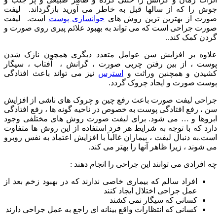
جوش را که از سالها قبل به خاطر می آورید بازگرداند. لیفت
صورت از بهترین ترین روش های
جوانسازی پوست
است. لیفت
صورت جراحی است که می تواند به بهبود علائم پیری روی صورت و
گردن کمک کند..
علاوه بر افزایش سن عوامل متعدد دیگری همچون نازک شدن
پوست ، از بین رفتن چربی صورت ، گرانش ، آفتاب ، سیگار
کشیدن و همچنین وراثت و
استرس
نیز می تواند باعث افتادگی
پوست صورت و ایجاد چروک گردد.
جراحی لیفت صورت باعث رفع چین و چروک های ناشی از افزایش
سن ، رفع افتادگی پوست به خصوص در ناحیه گونه ها ، رفع افتادگی
ابروها و … می شود. برای لیفت صورت روش های مختلفی وجود
دارد که با توجه به شرایط هر فرد استفاده از این روش ها متفاوت
است.به دنبال لیفت ، بیماران غالباً با افزایش اعتماد به نفس روبرو
می شوند ، زیرا ظاهر آنها را بهتر می کند.
چه افرادی می توانند این جراحی را انجام دهند :
افراد سالم که بیماری خاصی ندارند که در بهبود زخم بعد از
عمل جراحی اختلال ایجاد کنند
کسانی که سیگار نمی کشند
کسانی که انتظارات واقع بینانه ای راجع به عمل جراحی دارند