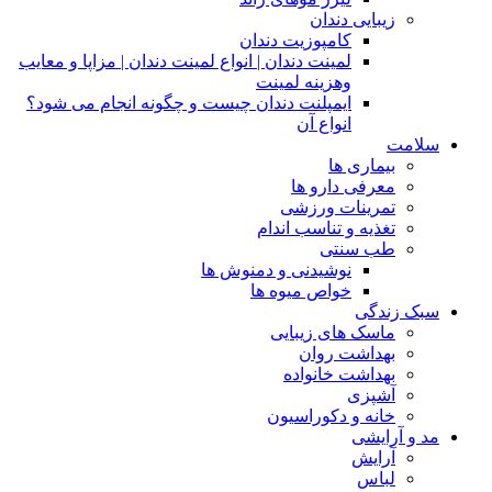
زیبایی دندان
کامپوزیت دندان
لمینت دندان | انواع لمینت دندان | مزاپا و معایب
وهزینه لمینت
ایمپلنت دندان چیست و چگونه انجام می شود؟
انواع آن
سلامت
بیماری ها
معرفی دارو ها
تمرینات ورزشی
تغذیه و تناسب اندام
طب سنتی
نوشیدنی و دمنوش ها
خواص میوه ها
سبک زندگی
ماسک های زیبایی
بهداشت روان
بهداشت خانواده
آشپزی
خانه و دکوراسیون
مد و آرایشی
آرایش
لباس