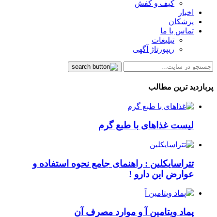
کیف و کفش
اخبار
پزشکان
تماس با ما
تبلیغات
ریپورتاژ آگهی
پربازدید ترین مطالب
لیست غذاهای با طبع گرم
تتراسایکلین : راهنمای جامع نحوه استفاده و
عوارض این دارو !
پماد ویتامین آ و موارد مصرف آن