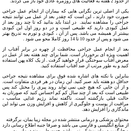
از حدود 2 هفته به فعالیت های روزمره عادی خود باز می گردند.
یکی از اصلی ترین نگرانی هایی که بیماران از انجام عمل جراحی
صورت خود دارند ، این است که چقدر بعد از عمل می توانند نتیجه
جراحی را مشاهده نمایند. در ابتدا باید بدانید که تا چند روز بعد از
عمل کبودی دارید که طبیعی است و در دو روز اول این کبودی
بیشتر از همیشه می باشد. پس از آن ، کبودی و تورم به تدریج بهتر
می شود و پس از حدود 10 تا 14 روز کاملا محو می شود .
بعد از انجام عمل جراحی محافظت از چهره در برابر آفتاب از
اهمیت ویژه ای برخوردار است. شما برای چند هفته بعد از عمل در
معرض آفتاب سوختگی قرار خواهید گرفت . از یک کلاه پهن استفاده
کنید و به طور مرتب از ضد آفتاب استفاده کنید.
بنابراین با نکته های اشاره شده فوق برای مشاهده نتیجه جراحی
حداقل دو هفته باید صبر کنید. این زمان در هر فردی متفاوت است.
و از آن جایی که هیچ چیی نمی تواند روند پیری را مختل کند پس
طبیعی است که بعد از چند سال کم کم احساس کنید که صورتان به
حالت قبلی بازگشته است. ناگفته نماند رژیم غذایی مناسب ،
مراقبت از پوست و جلوگیری از کاهش و افزایش وزن می تواند این
ماندگاری را افزایش دهد.
محتوای پزشکی و درمانی منتشر شده در مجله زیبا بمان، برگرفته
از منابع انگلیسی و فارسی می باشد و صرفا جنبه اطلاع رسانی دارد
و جایگزین درمان پزشکی نمی باشد. جهت طی روند درمانی به