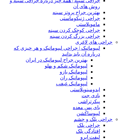
جراحی سینه | همه چیز درباره جراحی سینه و
روش های آن
بهترین جراح پروتز سینه
جراحی ژنیکوماستی
ماموپلاستی
جراحی کوچک کردن سینه
جراحی بزرگ کردن سینه
جراحی های لاغری
لیپوماتیک | جراحی لیپوماتیک و هر چیزی که
درباره آن باید بدانید
بهترین جراح لیپوماتیک در ایران
لیپوماتیک شکم و پهلو
لیپوماتیک بازو
لیپوماتیک ران
لیپوماتیک غبغب
ابدومینوپلاستی
بادی‌ جت
پیکرتراشی
بای پس معده
لیپوساکشن
جراحی پلک و چشم
جراحی پلک
افتادگی پلک
لیفت ابرو