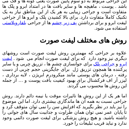
این جراحی مربوط به دو سوم پایین صورت یعنی گونه ها و فک می
باشد . پوست ، ماهیچه ها و سایر بافت ها در امتداد ابرو و پلک ها
متفاوت است و جراحی زیبایی به هر یک از این مناطق نیاز به یک
تکنیک کاملاً متفاوت دارد. برای بالا کشیدن پلک و ابرو ها از جراحی
لیفت ابرو و برای برداشتن
پف زیر چشم
ها از جراحی
بلفاروپلاستی
استفاده می شود.
روش های مختلف لیفت صورت
علاوه بر جراحی که مهمترین روش لیفت صورت است روشهای
دیگری نیز وجود دارد که برای لیفت صورت انجام می شود .
لیفت
ابرو
و
جراحی پلک
برای جوانسازی چشم ها ، تزریق چربی و یا سایر
پرکننده ها همچون تزریق ژل برای جایگزینی حجم چربی از دست
رفته ، درمان های پوستی مانند میکرودرم ابریژن ، لایه برداری ،
لیزر آر اف فرکشنال برای بهبود کیفیت بافت پوست و … از جمله
این روش ها محسوب می گردند.
اما هر یک از این روش ها تاثیرات موقت یا نیمه دائم دارند. روش
جراحی نسبت به همه آن ها ماندگاری بیشتری دارد. اما این موضوع
را نیز باید در نظر بگیرید که افزایش سن را نمی توان متوقف کرد و
تا پایان عمر نمی توان همان طراوت و جذابیت سال های جوانی را
داشته باشید. و هیچ روش پزشکی برای لیفت صورت دائمی وجود
ندارد و نباید فریب تبلیغات را خورد.