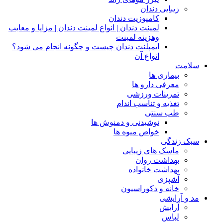
زیبایی دندان
کامپوزیت دندان
لمینت دندان | انواع لمینت دندان | مزاپا و معایب
وهزینه لمینت
ایمپلنت دندان چیست و چگونه انجام می شود؟
انواع آن
سلامت
بیماری ها
معرفی دارو ها
تمرینات ورزشی
تغذیه و تناسب اندام
طب سنتی
نوشیدنی و دمنوش ها
خواص میوه ها
سبک زندگی
ماسک های زیبایی
بهداشت روان
بهداشت خانواده
آشپزی
خانه و دکوراسیون
مد و آرایشی
آرایش
لباس