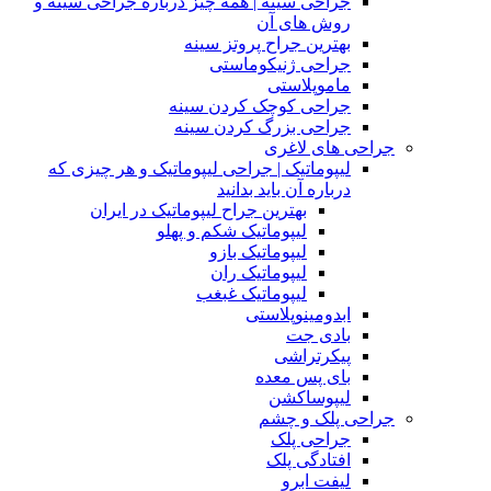
جراحی سینه | همه چیز درباره جراحی سینه و
روش های آن
بهترین جراح پروتز سینه
جراحی ژنیکوماستی
ماموپلاستی
جراحی کوچک کردن سینه
جراحی بزرگ کردن سینه
جراحی های لاغری
لیپوماتیک | جراحی لیپوماتیک و هر چیزی که
درباره آن باید بدانید
بهترین جراح لیپوماتیک در ایران
لیپوماتیک شکم و پهلو
لیپوماتیک بازو
لیپوماتیک ران
لیپوماتیک غبغب
ابدومینوپلاستی
بادی‌ جت
پیکرتراشی
بای پس معده
لیپوساکشن
جراحی پلک و چشم
جراحی پلک
افتادگی پلک
لیفت ابرو