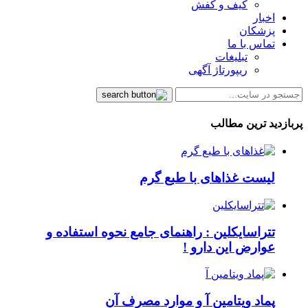
کیف و کفش
اخبار
پزشکان
تماس با ما
تبلیغات
ریپورتاژ آگهی
پربازدید ترین مطالب
لیست غذاهای با طبع گرم
تتراسایکلین : راهنمای جامع نحوه استفاده و
عوارض این دارو !
پماد ویتامین آ و موارد مصرف آن