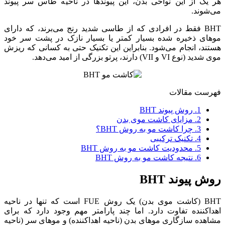
هر یک از این نواحی بدن، این پیوندها در ناحیه طاس سر پیوند
می‌شوند.
BHT فقط در افرادی که از طاسی شدید رنج می‌برند، که دارای
موهای ذخیره شده بسیار کمتر یا بسیار نازک در پشت سر خود
هستند، انجام می‌شود. بنابراین این تکنیک حتی به کسانی که ریزش
موی شدید (نوع VI و VII) دارند، پرتو بزرگی از امید می‌دهد.
فهرست مقالات
1.
روش پیوند BHT
2.
مزایای کاشت موی بدن
3.
چرا کاشت مو به روش BHT؟
4.
تکنیک ترکیبی
5.
محدودیت کاشت مو به روش BHT
6.
نتیجه کاشت مو به روش BHT
روش پیوند BHT
BHT (کاشت موی بدن) یک روش FUE است که تنها در ناحیه
اهداکننده تفاوت دارد. اما چند پارامتر مهم وجود دارد که برای
مشاهده سازگاری موهای بدن (ناحیه اهداکننده) و موهای سر (ناحیه