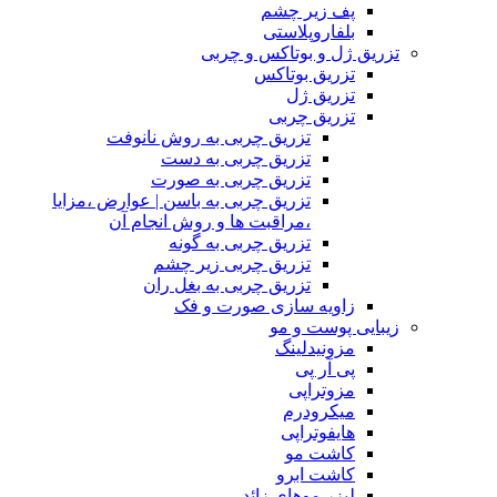
پف زیر چشم
بلفاروپلاستی
تزریق ژل و بوتاکس و چربی
تزریق بوتاکس
تزریق ژل
تزریق چربی
تزریق چربی به روش نانوفت
تزریق چربی به دست
تزریق چربی به صورت
تزریق چربی به باسن | عوارض ،مزایا
،مراقبت ها و روش انجام آن
تزریق چربی به گونه
تزریق چربی زیر چشم
تزریق چربی به بغل ران
زاویه سازی صورت و فک
زیبایی پوست و مو
مزونیدلینگ
پی آر پی
مزوتراپی
میکرودرم
هایفوتراپی
کاشت مو
کاشت ابرو
لیزر موهای زائد