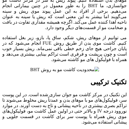
موهای بدن استفاده کنیم. پیوند ریش به سر در مرکز کاشت مو
جوانسازی، ما BHT را به طور معمول در چنین بیمارانی انجام
می‌دهیم. برخی از افراد به این عمل پیوند موی ریش و سینه
می‌گویند اما بیشتر به این معنی است که ریش یا سینه به عنوان
ناحیه اهدا کننده عمل می‌کند. اگرچه همیشه مقداری تفاوت در بافت
و ضخامت مو از قسمت‌های دیگر وجود دارد.
می توانیم از موهای ریش، شکم، ساق پا، بازو، زیر بغل استفاده
کنیم. کاشت موی بدن از طریق روش FUE انجام می‌شود که در
پایان جراحی هیچ جای زخم خطی باقی نمی‌ماند. ریش بسیار خوب
است و چون پرپشت و فرفری است تراکم بینایی بیشتری می‌دهد و
همراه با فولیکول های مو کاشته می‌شود.
تکنیک ترکیبی
این تکنیک در مرکز کاشت مو جوان سازی شده است. در این پوست
سر، فولیکول‌های مو با موهای بدن و عمدتاً ریش مخلوط می‌شوند تا
تراکم بصری بیشتری در ناحیه پیشانی و تاج به دست آورند. در موارد
نوروود درجه IV و بالاتر حتی در اولین عمل کاشت مو، فولیکول‌های
موی ریش همراه با پوست سر برای کاشت در قسمت جلویی و
پیشانی استفاده می‌شود.