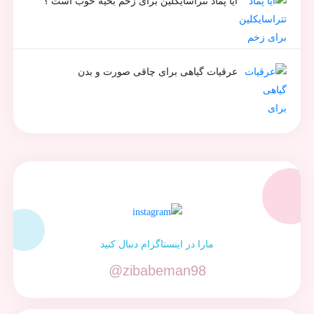
ایا پماد تتراسایکلین برای زخم بخیه خوب است ؟
عرقیات گیاهی برای چاقی صورت و بدن
مارا در اینستاگرام دنبال کنید
@zibabeman98