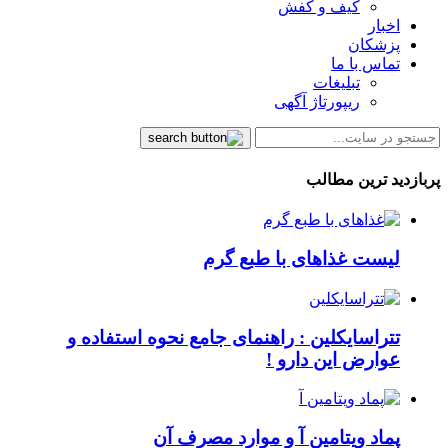
کیف و کفش
اخبار
پزشکان
تماس با ما
تبلیغات
ریپورتاژ آگهی
پربازدید ترین مطالب
لیست غذاهای با طبع گرم
تتراسایکلین : راهنمای جامع نحوه استفاده و
عوارض این دارو !
پماد ویتامین آ و موارد مصرف آن