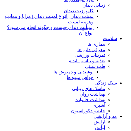
زیبایی دندان
کامپوزیت دندان
لمینت دندان | انواع لمینت دندان | مزاپا و معایب
وهزینه لمینت
ایمپلنت دندان چیست و چگونه انجام می شود؟
انواع آن
سلامت
بیماری ها
معرفی دارو ها
تمرینات ورزشی
تغذیه و تناسب اندام
طب سنتی
نوشیدنی و دمنوش ها
خواص میوه ها
سبک زندگی
ماسک های زیبایی
بهداشت روان
بهداشت خانواده
آشپزی
خانه و دکوراسیون
مد و آرایشی
آرایش
لباس