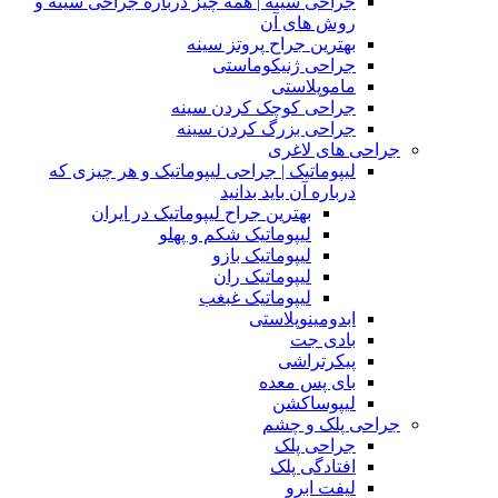
جراحی سینه | همه چیز درباره جراحی سینه و
روش های آن
بهترین جراح پروتز سینه
جراحی ژنیکوماستی
ماموپلاستی
جراحی کوچک کردن سینه
جراحی بزرگ کردن سینه
جراحی های لاغری
لیپوماتیک | جراحی لیپوماتیک و هر چیزی که
درباره آن باید بدانید
بهترین جراح لیپوماتیک در ایران
لیپوماتیک شکم و پهلو
لیپوماتیک بازو
لیپوماتیک ران
لیپوماتیک غبغب
ابدومینوپلاستی
بادی‌ جت
پیکرتراشی
بای پس معده
لیپوساکشن
جراحی پلک و چشم
جراحی پلک
افتادگی پلک
لیفت ابرو