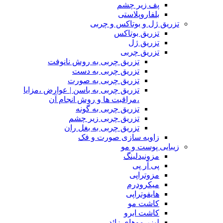
پف زیر چشم
بلفاروپلاستی
تزریق ژل و بوتاکس و چربی
تزریق بوتاکس
تزریق ژل
تزریق چربی
تزریق چربی به روش نانوفت
تزریق چربی به دست
تزریق چربی به صورت
تزریق چربی به باسن | عوارض ،مزایا
،مراقبت ها و روش انجام آن
تزریق چربی به گونه
تزریق چربی زیر چشم
تزریق چربی به بغل ران
زاویه سازی صورت و فک
زیبایی پوست و مو
مزونیدلینگ
پی آر پی
مزوتراپی
میکرودرم
هایفوتراپی
کاشت مو
کاشت ابرو
لیزر موهای زائد