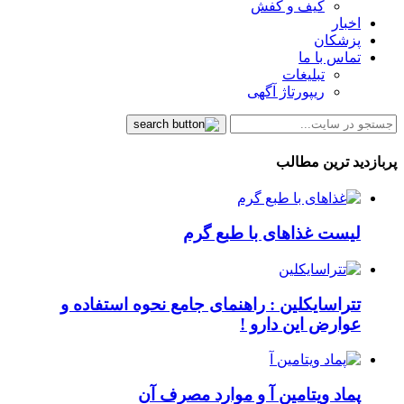
کیف و کفش
اخبار
پزشکان
تماس با ما
تبلیغات
ریپورتاژ آگهی
پربازدید ترین مطالب
لیست غذاهای با طبع گرم
تتراسایکلین : راهنمای جامع نحوه استفاده و
عوارض این دارو !
پماد ویتامین آ و موارد مصرف آن