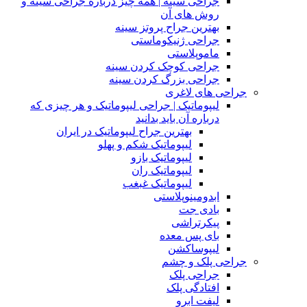
جراحی سینه | همه چیز درباره جراحی سینه و
روش های آن
بهترین جراح پروتز سینه
جراحی ژنیکوماستی
ماموپلاستی
جراحی کوچک کردن سینه
جراحی بزرگ کردن سینه
جراحی های لاغری
لیپوماتیک | جراحی لیپوماتیک و هر چیزی که
درباره آن باید بدانید
بهترین جراح لیپوماتیک در ایران
لیپوماتیک شکم و پهلو
لیپوماتیک بازو
لیپوماتیک ران
لیپوماتیک غبغب
ابدومینوپلاستی
بادی‌ جت
پیکرتراشی
بای پس معده
لیپوساکشن
جراحی پلک و چشم
جراحی پلک
افتادگی پلک
لیفت ابرو