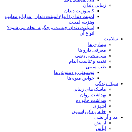
زیبایی دندان
کامپوزیت دندان
لمینت دندان | انواع لمینت دندان | مزاپا و معایب
وهزینه لمینت
ایمپلنت دندان چیست و چگونه انجام می شود؟
انواع آن
سلامت
بیماری ها
معرفی دارو ها
تمرینات ورزشی
تغذیه و تناسب اندام
طب سنتی
نوشیدنی و دمنوش ها
خواص میوه ها
سبک زندگی
ماسک های زیبایی
بهداشت روان
بهداشت خانواده
آشپزی
خانه و دکوراسیون
مد و آرایشی
آرایش
لباس