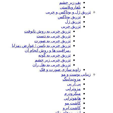
پف زیر چشم
بلفاروپلاستی
تزریق ژل و بوتاکس و چربی
تزریق بوتاکس
تزریق ژل
تزریق چربی
تزریق چربی به روش نانوفت
تزریق چربی به دست
تزریق چربی به صورت
تزریق چربی به باسن | عوارض ،مزایا
،مراقبت ها و روش انجام آن
تزریق چربی به گونه
تزریق چربی زیر چشم
تزریق چربی به بغل ران
زاویه سازی صورت و فک
زیبایی پوست و مو
مزونیدلینگ
پی آر پی
مزوتراپی
میکرودرم
هایفوتراپی
کاشت مو
کاشت ابرو
لیزر موهای زائد