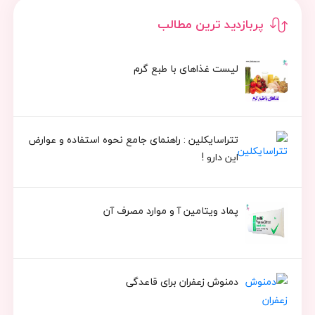
پربازدید ترین مطالب
لیست غذاهای با طبع گرم
تتراسایکلین : راهنمای جامع نحوه استفاده و عوارض
این دارو !
پماد ویتامین آ و موارد مصرف آن
دمنوش زعفران برای قاعدگی