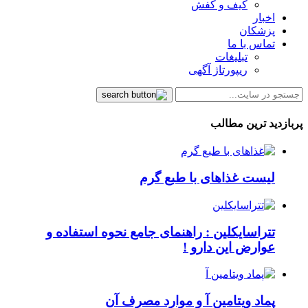
کیف و کفش
اخبار
پزشکان
تماس با ما
تبلیغات
ریپورتاژ آگهی
پربازدید ترین مطالب
لیست غذاهای با طبع گرم
تتراسایکلین : راهنمای جامع نحوه استفاده و
عوارض این دارو !
پماد ویتامین آ و موارد مصرف آن