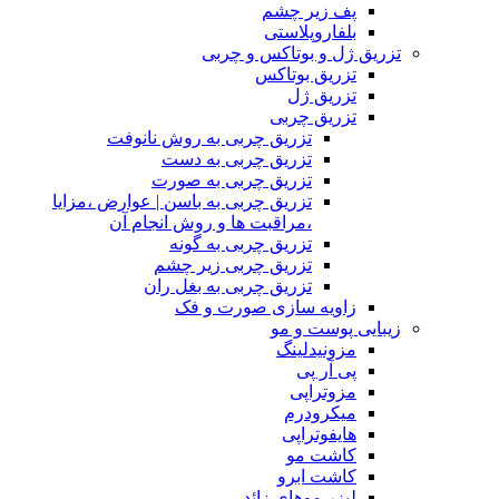
پف زیر چشم
بلفاروپلاستی
تزریق ژل و بوتاکس و چربی
تزریق بوتاکس
تزریق ژل
تزریق چربی
تزریق چربی به روش نانوفت
تزریق چربی به دست
تزریق چربی به صورت
تزریق چربی به باسن | عوارض ،مزایا
،مراقبت ها و روش انجام آن
تزریق چربی به گونه
تزریق چربی زیر چشم
تزریق چربی به بغل ران
زاویه سازی صورت و فک
زیبایی پوست و مو
مزونیدلینگ
پی آر پی
مزوتراپی
میکرودرم
هایفوتراپی
کاشت مو
کاشت ابرو
لیزر موهای زائد