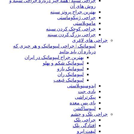
جراحی سینه | همه چیز درباره جراحی سینه و
روش های آن
بهترین جراح پروتز سینه
جراحی ژنیکوماستی
ماموپلاستی
جراحی کوچک کردن سینه
جراحی بزرگ کردن سینه
جراحی های لاغری
لیپوماتیک | جراحی لیپوماتیک و هر چیزی که
درباره آن باید بدانید
بهترین جراح لیپوماتیک در ایران
لیپوماتیک شکم و پهلو
لیپوماتیک بازو
لیپوماتیک ران
لیپوماتیک غبغب
ابدومینوپلاستی
بادی‌ جت
پیکرتراشی
بای پس معده
لیپوساکشن
جراحی پلک و چشم
جراحی پلک
افتادگی پلک
لیفت ابرو