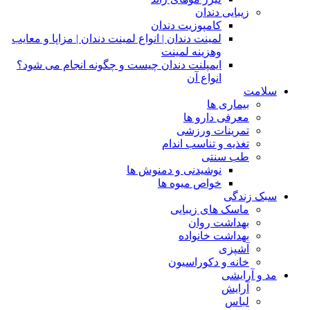
زیبایی دندان
کامپوزیت دندان
لمینت دندان | انواع لمینت دندان | مزاپا و معایب
وهزینه لمینت
ایمپلنت دندان چیست و چگونه انجام می شود؟
انواع آن
سلامت
بیماری ها
معرفی دارو ها
تمرینات ورزشی
تغذیه و تناسب اندام
طب سنتی
نوشیدنی و دمنوش ها
خواص میوه ها
سبک زندگی
ماسک های زیبایی
بهداشت روان
بهداشت خانواده
آشپزی
خانه و دکوراسیون
مد و آرایشی
آرایش
لباس