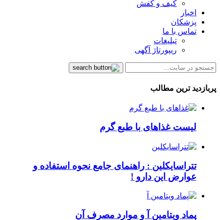
کیف و کفش
اخبار
پزشکان
تماس با ما
تبلیغات
ریپورتاژ آگهی
پربازدید ترین مطالب
لیست غذاهای با طبع گرم
تتراسایکلین : راهنمای جامع نحوه استفاده و
عوارض این دارو !
پماد ویتامین آ و موارد مصرف آن