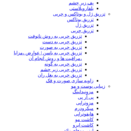
پف زیر چشم
بلفاروپلاستی
تزریق ژل و بوتاکس و چربی
تزریق بوتاکس
تزریق ژل
تزریق چربی
تزریق چربی به روش نانوفت
تزریق چربی به دست
تزریق چربی به صورت
تزریق چربی به باسن | عوارض ،مزایا
،مراقبت ها و روش انجام آن
تزریق چربی به گونه
تزریق چربی زیر چشم
تزریق چربی به بغل ران
زاویه سازی صورت و فک
زیبایی پوست و مو
مزونیدلینگ
پی آر پی
مزوتراپی
میکرودرم
هایفوتراپی
کاشت مو
کاشت ابرو
لیزر موهای زائد