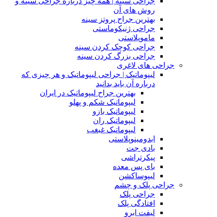
جراحی سینه | همه چیز درباره جراحی سینه و
روش های آن
بهترین جراح پروتز سینه
جراحی ژنیکوماستی
ماموپلاستی
جراحی کوچک کردن سینه
جراحی بزرگ کردن سینه
جراحی های لاغری
لیپوماتیک | جراحی لیپوماتیک و هر چیزی که
درباره آن باید بدانید
بهترین جراح لیپوماتیک در ایران
لیپوماتیک شکم و پهلو
لیپوماتیک بازو
لیپوماتیک ران
لیپوماتیک غبغب
ابدومینوپلاستی
بادی‌ جت
پیکرتراشی
بای پس معده
لیپوساکشن
جراحی پلک و چشم
جراحی پلک
افتادگی پلک
لیفت ابرو