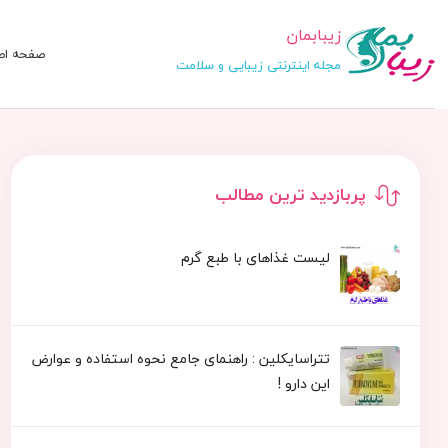
زیبابمان
صفحه اص
مجله اینترنتی زیبایی و سلامت
پربازدید ترین مطالب
لیست غذاهای با طبع گرم
تتراسایکلین : راهنمای جامع نحوه استفاده و عوارض
این دارو !