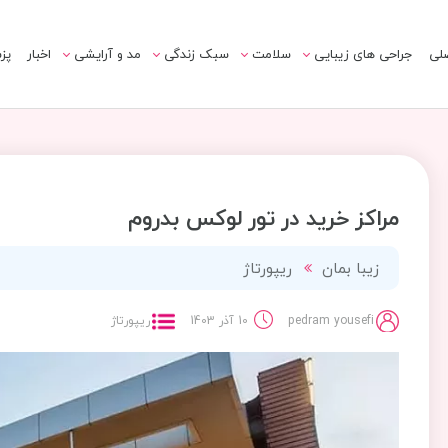
لی
جراحی های زیبایی
سلامت
سبک زندگی
مد و آرایشی
اخبار
پز
مراکز خرید در تور لوکس بدروم
زیبا بمان
ریپورتاژ
pedram yousefi
10 آذر 1403
ریپورتاژ