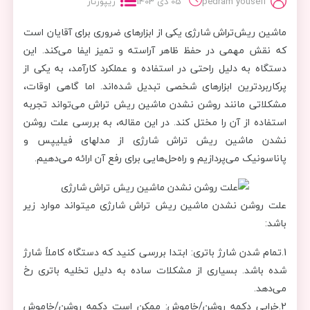
pedram yousefi
05 دی 1403
ریپورتاژ
ماشین ریش‌تراش شارژی یکی از ابزارهای ضروری برای آقایان است
که نقش مهمی در حفظ ظاهر آراسته و تمیز ایفا می‌کند. این
دستگاه‌ به دلیل راحتی در استفاده و عملکرد کارآمد، به یکی از
پرکاربردترین ابزارهای شخصی تبدیل شده‌اند. اما گاهی اوقات،
مشکلاتی مانند روشن نشدن ماشین ریش تراش می‌تواند تجربه
استفاده از آن را مختل کند. در این مقاله، به بررسی علت روشن
نشدن ماشین ریش تراش شارژی از مدلهای فیلیپس و
پاناسونیک می‌پردازیم و راه‌حل‌هایی برای رفع آن ارائه می‌دهیم.
علت روشن نشدن ماشین ریش تراش شارژی میتواند موارد زیر
باشد:
1.تمام شدن شارژ باتری: ابتدا بررسی کنید که دستگاه کاملاً شارژ
شده باشد. بسیاری از مشکلات ساده به دلیل تخلیه باتری رخ
می‌دهد.
2.خرابی دکمه روشن/خاموش: ممکن است دکمه روشن/خاموش