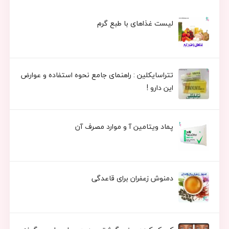
لیست غذاهای با طبع گرم
تتراسایکلین : راهنمای جامع نحوه استفاده و عوارض
این دارو !
پماد ویتامین آ و موارد مصرف آن
دمنوش زعفران برای قاعدگی