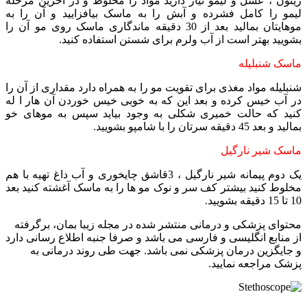
زیتون ، عسل و لیمو نیاز دارید مواد را مخلوط و در اخرین مرحله
لیمو را کامل فشرده و آبش را به ماسک بیافزایید و آن را به
موهایتان بمالید بعد از 30 دقیقه ماندگاری ماسک روی مو آن را
بشویید بهتر است از آب ولرم برای شستن استفاده کنید.
ماسک شنبلیله
شنبلیله مواد مغذی برای تقویت مو را به همراه دارد مقداری از آن را
در آب خیس کرده و بعد این که به خوبی خیس خوردن آن هار ا له
کنید که حالت خمیری شکلی به وجود بیاید سپس به موهای خو
بمالید و بعد 45 دقیقه سرتان را با شامپو بشویید.
ماسک شیر نارگیل
یک دوم پیمانه شیر نارگیل ، 3قاشق چایخوری و آب داغ تهیه با هم
مخلوط کنید بیشتر کف سر و نوک مو ها را به ماسک آغشته کنید بعد
10 تا 15 دقیقه بشویید.
محتوای پزشکی و درمانی منتشر شده در مجله زیبا بمان، برگرفته
از منابع انگلیسی و فارسی می باشد و صرفا جنبه اطلاع رسانی دارد
و جایگزین درمان پزشکی نمی باشد. جهت طی روند درمانی به
پزشک مراجعه نمایید.