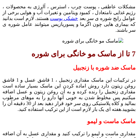
مشکلات عاطفی ، پوست چرب ، استرس ، آلرژی به محصولات ،
رژیم غذایی نامتعادل ، کمبود ویتامین و تغیرات آب و هوایی برخی از
عوامل رایج شوره ی سر بعد
خشکی پوست
هستند. لازم است بدانید
که بیماری هایی چون اگزما و پسوریازیس میتوانند عامل شوره ی
سر باشند.
7 تا از ماسک مو خانگی برای شوره
ماسک ضد شوره با زنجبیل
در ترکیبات این ماسک مقداری زنجبیل ، 1 قاشق عسل و 1 قاشق
روغن زیتون دارد روش اماده کردن این ماسک بسیار ساده است
مقداری زنجبیل را رنده کرده و به آن روغن زیتون و عسل اضافه
میکنیم پس مخلوط شدن به خوبی آنها دارو را به موهای مرطوب
بمالید و کلاه پلاستیکی روی سر خود قرار دهید بعد از 30 دقیقه آن را
بشویید.هفته ای یک بار لازم است از این ترکیب استفاده کنید.
ماسک ماست و لیمو
مقداری ماست و لیمو را ترکیب کنید و مقداری عسل به آن اضافه