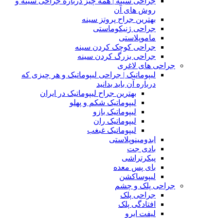
جراحی سینه | همه چیز درباره جراحی سینه و
روش های آن
بهترین جراح پروتز سینه
جراحی ژنیکوماستی
ماموپلاستی
جراحی کوچک کردن سینه
جراحی بزرگ کردن سینه
جراحی های لاغری
لیپوماتیک | جراحی لیپوماتیک و هر چیزی که
درباره آن باید بدانید
بهترین جراح لیپوماتیک در ایران
لیپوماتیک شکم و پهلو
لیپوماتیک بازو
لیپوماتیک ران
لیپوماتیک غبغب
ابدومینوپلاستی
بادی‌ جت
پیکرتراشی
بای پس معده
لیپوساکشن
جراحی پلک و چشم
جراحی پلک
افتادگی پلک
لیفت ابرو