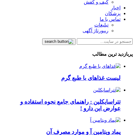
کیف و کفش
اخبار
پزشکان
تماس با ما
تبلیغات
ریپورتاژ آگهی
پربازدید ترین مطالب
لیست غذاهای با طبع گرم
تتراسایکلین : راهنمای جامع نحوه استفاده و
عوارض این دارو !
پماد ویتامین آ و موارد مصرف آن