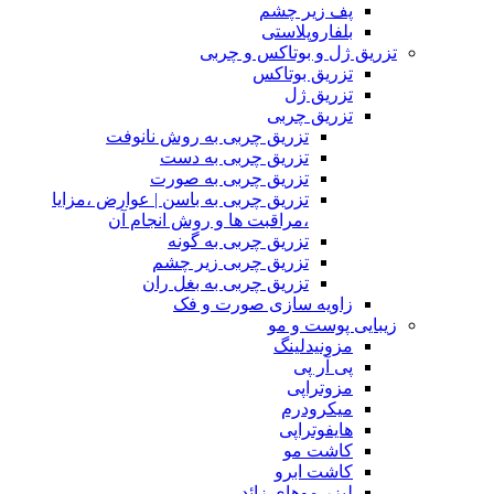
پف زیر چشم
بلفاروپلاستی
تزریق ژل و بوتاکس و چربی
تزریق بوتاکس
تزریق ژل
تزریق چربی
تزریق چربی به روش نانوفت
تزریق چربی به دست
تزریق چربی به صورت
تزریق چربی به باسن | عوارض ،مزایا
،مراقبت ها و روش انجام آن
تزریق چربی به گونه
تزریق چربی زیر چشم
تزریق چربی به بغل ران
زاویه سازی صورت و فک
زیبایی پوست و مو
مزونیدلینگ
پی آر پی
مزوتراپی
میکرودرم
هایفوتراپی
کاشت مو
کاشت ابرو
لیزر موهای زائد