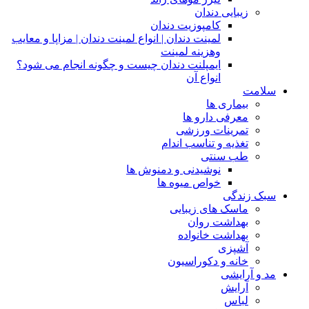
زیبایی دندان
کامپوزیت دندان
لمینت دندان | انواع لمینت دندان | مزاپا و معایب
وهزینه لمینت
ایمپلنت دندان چیست و چگونه انجام می شود؟
انواع آن
سلامت
بیماری ها
معرفی دارو ها
تمرینات ورزشی
تغذیه و تناسب اندام
طب سنتی
نوشیدنی و دمنوش ها
خواص میوه ها
سبک زندگی
ماسک های زیبایی
بهداشت روان
بهداشت خانواده
آشپزی
خانه و دکوراسیون
مد و آرایشی
آرایش
لباس