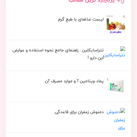
لیست غذاهای با طبع گرم
تتراسایکلین : راهنمای جامع نحوه استفاده و عوارض
این دارو !
پماد ویتامین آ و موارد مصرف آن
دمنوش زعفران برای قاعدگی