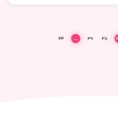
44
…
39
38