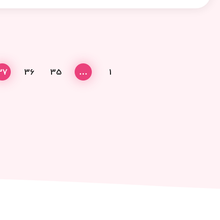
37
36
35
…
1