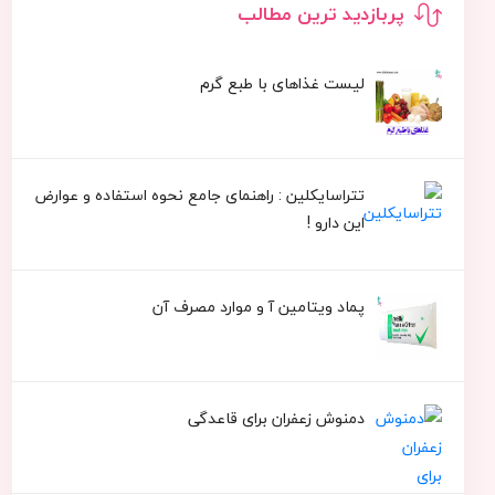
پربازدید ترین مطالب
لیست غذاهای با طبع گرم
تتراسایکلین : راهنمای جامع نحوه استفاده و عوارض
این دارو !
پماد ویتامین آ و موارد مصرف آن
دمنوش زعفران برای قاعدگی