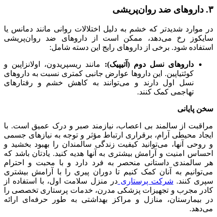
۳. داروهای ضد روان‌پریشی
در موارد شدیدتر که خشم به دلیل اختلالات روانی مانند دمانس یا
سایکوز رخ می‌دهد، ممکن است از داروهای ضد روان‌پریشی
استفاده شود. برخی از داروهای رایج این دسته شامل:
داروهای نسل دوم (آتیپیک):
مانند ریسپریدون، اولانزاپین و
کوئتیاپین. این داروها عوارض جانبی کمتری نسبت به داروهای
نسل اول دارند و می‌توانند به کاهش خشم و رفتارهای
تهاجمی کمک کنند.
سخن پایانی
مراقبت از سالمند بی اعصاب، نیازمند صبر و درک عمیق است. با
ایجاد محیطی آرام، برقراری ارتباط مؤثر و توجه به نیازهای جسمی
و روحی آنها، می‌توانید کیفیت زندگی سالمندان را بهبود بخشید و
احساس امنیت و آرامش بیشتری به آنها هدیه کنید. یادتان باشد که
هر سالمندی داستانی منحصر به فرد دارد و با محبت و احترام
می‌توانیم به آنان کمک کنیم تا دوران پیری را با آرامش بیشتری
سپری کنند.
شرکت پرستاری
در منزل سلامت اول، با استفاده از
کادر مجرب و تجهیزات پزشکی مدرن، خدمات پرستاری تخصصی را
در بیمارستان، منازل و مراکز بهداشتی به طور حرفه‌ای ارائه
می‌دهد.