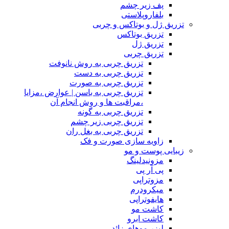
پف زیر چشم
بلفاروپلاستی
تزریق ژل و بوتاکس و چربی
تزریق بوتاکس
تزریق ژل
تزریق چربی
تزریق چربی به روش نانوفت
تزریق چربی به دست
تزریق چربی به صورت
تزریق چربی به باسن | عوارض ،مزایا
،مراقبت ها و روش انجام آن
تزریق چربی به گونه
تزریق چربی زیر چشم
تزریق چربی به بغل ران
زاویه سازی صورت و فک
زیبایی پوست و مو
مزونیدلینگ
پی آر پی
مزوتراپی
میکرودرم
هایفوتراپی
کاشت مو
کاشت ابرو
لیزر موهای زائد