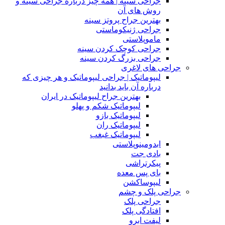
جراحی سینه | همه چیز درباره جراحی سینه و
روش های آن
بهترین جراح پروتز سینه
جراحی ژنیکوماستی
ماموپلاستی
جراحی کوچک کردن سینه
جراحی بزرگ کردن سینه
جراحی های لاغری
لیپوماتیک | جراحی لیپوماتیک و هر چیزی که
درباره آن باید بدانید
بهترین جراح لیپوماتیک در ایران
لیپوماتیک شکم و پهلو
لیپوماتیک بازو
لیپوماتیک ران
لیپوماتیک غبغب
ابدومینوپلاستی
بادی‌ جت
پیکرتراشی
بای پس معده
لیپوساکشن
جراحی پلک و چشم
جراحی پلک
افتادگی پلک
لیفت ابرو