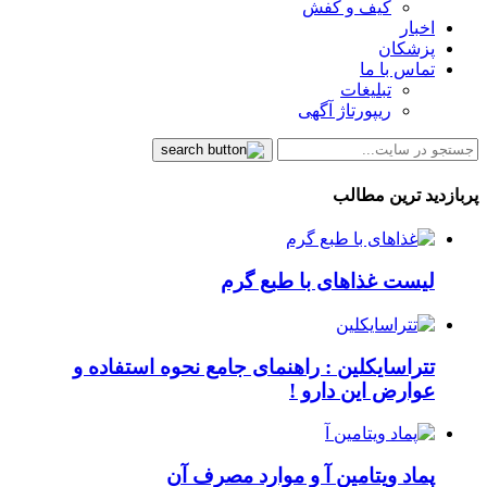
کیف و کفش
اخبار
پزشکان
تماس با ما
تبلیغات
ریپورتاژ آگهی
پربازدید ترین مطالب
لیست غذاهای با طبع گرم
تتراسایکلین : راهنمای جامع نحوه استفاده و
عوارض این دارو !
پماد ویتامین آ و موارد مصرف آن