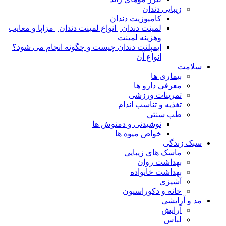
زیبایی دندان
کامپوزیت دندان
لمینت دندان | انواع لمینت دندان | مزاپا و معایب
وهزینه لمینت
ایمپلنت دندان چیست و چگونه انجام می شود؟
انواع آن
سلامت
بیماری ها
معرفی دارو ها
تمرینات ورزشی
تغذیه و تناسب اندام
طب سنتی
نوشیدنی و دمنوش ها
خواص میوه ها
سبک زندگی
ماسک های زیبایی
بهداشت روان
بهداشت خانواده
آشپزی
خانه و دکوراسیون
مد و آرایشی
آرایش
لباس