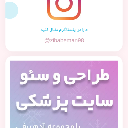
مارا در اینستاگرام دنبال کنید
@zibabeman98