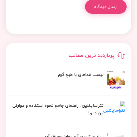
ارسال دیدگاه
پربازدید ترین مطالب
لیست غذاهای با طبع گرم
تتراسایکلین : راهنمای جامع نحوه استفاده و عوارض
این دارو !
پماد ویتامین آ و موارد مصرف آن