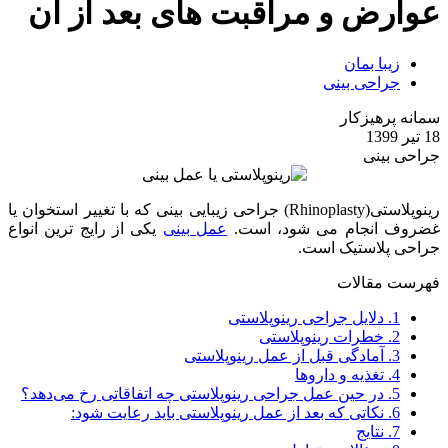
عوارض و مراقبت های بعد از آن
زیبا بمان
جراحی بینی
سمانه پرهیزکار
18 تیر 1399
جراحی بینی
رینوپلاستی(Rhinoplasty) جراحی زیبایی بینی که با تغییر استخوان یا
غضروف انجام می شود، است.
عمل بینی
یکی از رایج ترین انواع
جراحی پلاستیک است.
فهرست مقالات
1.
دلایل جراحی رینوپلاستی
2.
خطرات رینوپلاستی
3.
آمادگی قبل از عمل رینوپلاستی
4.
تغذیه و داروها
5.
در حین عمل جراحی رینوپلاستی چه اتفاقاتی رخ می‌دهد؟
6.
نکاتی که بعد از عمل رینوپلاستی باید رعایت شود:
7.
نتایج