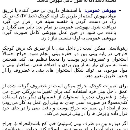
داشته باشد اما به طور کامل بیهوش نباشد.
بیهوشی عمومی:
با استنشاق داروی بی حس کننده یا تزریق
مواد بیهوش کننده از طریق یک لوله کوچک (خط IV) که در یک
رگ در دست، گردن یا قفسه سینه فرد قرار می گیرد
دریافت شود. بیهوشی عمومی بر تمام بدن تأثیر می گذارد و
باعث می شود در حین عمل بیهوشی کامل صورت گیرد.
بیهوشی عمومی به لوله تنفسی نیاز دارد.
رینوپلاستی ممکن است در داخل بینی یا از طریق یک برش کوچک
خارجی در پایه بینی بین دو حفره بینی انجام شود. جراح احتمالاً
استخوان و غضروف زیر پوست را مجدداً تنظیم می کند. همچنین
بسته به میزان نیاز به از بین بردن یا اضافه شدن، ساختار بینی و
مواد موجود، می تواند شکل استخوان های بینی یا غضروف را از
چندین طریق تغییر دهد.
برای تغییرات کوچک، جراح ممکن است از غضروف گرفته شده از
عمق داخل بینی فرد استفاده کند. برای تغییرات بزرگتر، جراح می
تواند از غضروف دنده یا استخوان از قسمتهای دیگر بدن استفاده
کند(معمولا در صورت آسبی جدی به بینی این عمل به کار می‌رود.)
بعد از ایجاد این تغییرات، جراح پوست و بافت بینی را در جای خود
قرار داده و برش ها را در بینی ترمیم می‌کند.
اگر دیواره بین دو طرف بینی (سپتوم) خم، کج باشد(انحراف)، جراح
نیز می تواند آن را برای بهبود تنفس اصلاح کند.
جراحی رینوپلاستی