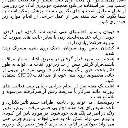
چسب بینی نیز استفاده می‌شود همچنین خونریزی اندک چن روز پس
از عمل متداول است و جای نگرانی نیست. پزشک ممکن است به
شما بگوید که چند هفته پس از عمل جراحی از انجام موارد زیر
خودداری کنید:
دویدن و سایر فعالیتهای بدنی شدید، شنا كردن، فین کردن،
جویدن زیاد، خندیدن-لبخند زدن یا سایر حالت های صورت که
نیاز به حرکت زیادی دارد،
کشیدن لباس روی سرتان، عینک روی بینی، مسواک زدن
شدید
همچنین در مورد قرار گرفتن در معرض آفتاب بسیار مراقب
باشید.قرار گرفتن بیش از حد زیر نور آفتاب می تواند به طور
دائم باعث تغییر رنگ پوست اطراف بینی شود‌. در بیرون از
خانه، مخصوصاً روی بینی خود، از ضد آفتاب SPF 30 استفاده
کنید.
اغلب یک هفته پس از انجام جراحی زیبایی بینی فعالیت های
روزانه مانند سرکار یا مدرسه رفتن از سرگرفته می‌شوند و
بلامانع هستند.
رینوپلاستی می تواند روی ناحیه اطراف چشم تأثیر بگذارد، و
باعث شود برای چند هفته دچار بی حسی موقت، تورم یا تغییر
رنگ در اطراف پلک های خود شوید. در موارد نادر، این کبودی
و تورم می تواند شش ماه به طول انجامد و تورم جزئی حتی
می تواند طولانی تر ادامه یابد. برای کاهش تغییر رنگ و تورم