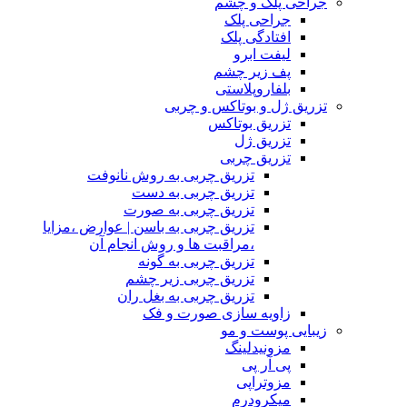
جراحی پلک و چشم
جراحی پلک
افتادگی پلک
لیفت ابرو
پف زیر چشم
بلفاروپلاستی
تزریق ژل و بوتاکس و چربی
تزریق بوتاکس
تزریق ژل
تزریق چربی
تزریق چربی به روش نانوفت
تزریق چربی به دست
تزریق چربی به صورت
تزریق چربی به باسن | عوارض ،مزایا
،مراقبت ها و روش انجام آن
تزریق چربی به گونه
تزریق چربی زیر چشم
تزریق چربی به بغل ران
زاویه سازی صورت و فک
زیبایی پوست و مو
مزونیدلینگ
پی آر پی
مزوتراپی
میکرودرم