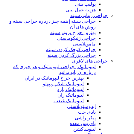
پولیپ بینی
هزینه عمل بینی
جراحی زیبایی سینه
جراحی سینه | همه چیز درباره جراحی سینه و
روش های آن
بهترین جراح پروتز سینه
جراحی ژنیکوماستی
ماموپلاستی
جراحی کوچک کردن سینه
جراحی بزرگ کردن سینه
جراحی های لاغری
لیپوماتیک | جراحی لیپوماتیک و هر چیزی که
درباره آن باید بدانید
بهترین جراح لیپوماتیک در ایران
لیپوماتیک شکم و پهلو
لیپوماتیک بازو
لیپوماتیک ران
لیپوماتیک غبغب
ابدومینوپلاستی
بادی‌ جت
پیکرتراشی
بای پس معده
لیپوساکشن