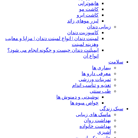
هایفوتراپی
کاشت مو
کاشت ابرو
لیزر موهای زائد
زیبایی دندان
کامپوزیت دندان
لمینت دندان | انواع لمینت دندان | مزاپا و معایب
وهزینه لمینت
ایمپلنت دندان چیست و چگونه انجام می شود؟
انواع آن
سلامت
بیماری ها
معرفی دارو ها
تمرینات ورزشی
تغذیه و تناسب اندام
طب سنتی
نوشیدنی و دمنوش ها
خواص میوه ها
سبک زندگی
ماسک های زیبایی
بهداشت روان
بهداشت خانواده
آشپزی
خانه و دکوراسیون