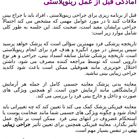
آمادگی قبل از عمل رینوپلاستی
قبل از برنامه ریزی برای جراحی رینوپلاستی ، افراد باید با جراح بینی
ملاقات کنند تا در مورد عوامل مهمی که مشخص می کند احتمالاً
جراحی برایشان مفید است، صحبت کنند. این جلسه به طور کلی
شامل موارد زیر است:
تاریخچه پزشکی فرد مهمترین سؤالی است که پزشک خواهد پرسید
سپس پرسش در مورد انگیزه‌ و هدف فرد برای انجام رینوپلاستی
است. تاریخچه پزشکی شامل سابقه انسداد بینی، جراحی و هر نوع
دارویی است که توسط مراجعه کننده مصرف می شود. داشتن
اختلال خونریزی مانند هموفیلی ممکن است باعث شود کاندید
جراحی زیبایی بینی نباشید.
معاینه بدنی پزشک معاینه جسمی کامل از جمله هر آزمایش
آزمایشگاهی مانند آزمایش خون است. او همچنین ویژگی های
صورت و داخل و خارج بینی فرد را بررسی می کند.
معاینه فیزیکی پزشک کمک می کند تا تعیین کند که چه تغییراتی باید
ایجاد شود و چگونه ویژگی های جسمی شما مانند ضخامت پوست یا
استحکام غضروف در انتهای بینی فرد ممکن است بر نتایج عمل
تأثیر بگذارد. معاینه فیزیکی همچنین برای تعیین تأثیر
جراحی زیبایی
بینی
در تنفس بسیار مهم است.