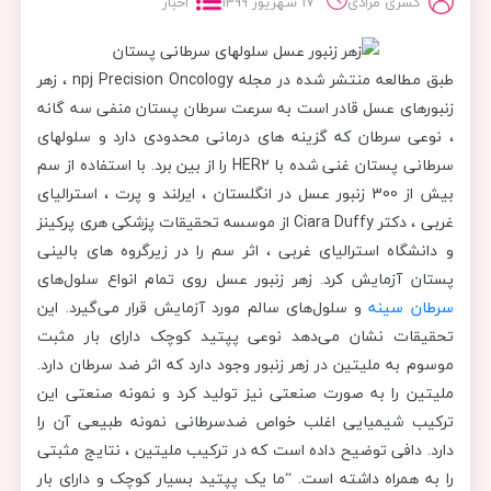
کسری مرادی
17 شهریور 1399
اخبار
طبق مطالعه منتشر شده در مجله npj Precision Oncology ، زهر
زنبورهای عسل قادر است به سرعت سرطان پستان منفی سه گانه
، نوعی سرطان که گزینه های درمانی محدودی دارد و سلولهای
سرطانی پستان غنی شده با HER2 را از بین برد. با استفاده از سم
بیش از 300 زنبور عسل در انگلستان ، ایرلند و پرت ، استرالیای
غربی ، دکتر Ciara Duffy از موسسه تحقیقات پزشکی هری پرکینز
و دانشگاه استرالیای غربی ، اثر سم را در زیرگروه های بالینی
پستان آزمایش کرد. زهر زنبور عسل روی تمام انواع سلول‌های
سرطان سینه
و سلول‌های سالم مورد آزمایش قرار می‌گیرد. این
تحقیقات نشان می‌دهد نوعی پپتید کوچک دارای بار مثبت
موسوم به ملیتین در زهر زنبور وجود دارد که اثر ضد سرطان دارد.
ملیتین را به صورت صنعتی نیز تولید کرد و نمونه صنعتی این
ترکیب شیمیایی اغلب خواص ضدسرطانی نمونه طبیعی آن را
دارد. دافی توضیح داده است که در ترکیب ملیتین ، نتایج مثبتی
را به همراه داشته است. “ما یک پپتید بسیار کوچک و دارای بار