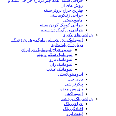
جراحی سینه | همه چیز درباره جراحی سینه و
روش های آن
بهترین جراح پروتز سینه
جراحی ژنیکوماستی
ماموپلاستی
جراحی کوچک کردن سینه
جراحی بزرگ کردن سینه
جراحی های لاغری
لیپوماتیک | جراحی لیپوماتیک و هر چیزی که
درباره آن باید بدانید
بهترین جراح لیپوماتیک در ایران
لیپوماتیک شکم و پهلو
لیپوماتیک بازو
لیپوماتیک ران
لیپوماتیک غبغب
ابدومینوپلاستی
بادی‌ جت
پیکرتراشی
بای پس معده
لیپوساکشن
جراحی پلک و چشم
جراحی پلک
افتادگی پلک
لیفت ابرو