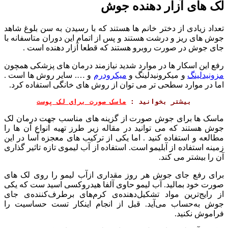
لک های آزار دهنده جوش
تعداد زیادی از دختر خانم ها هستند که با رسیدن به سن بلوغ شاهد
جوش های ریز و درشت هستند و پس از اتمام این دوران متاسفانه با
جای جوش در صورت روبرو هستند که قطعا آزار دهنده است .
رفع این اسکار ها در موارد شدید نیازمند درمان های پزشکی همچون
مزونیدلینگ
و میکرونیدلینگ و
میکرودرم
و …. سایر روش ها است .
اما در موارد سطحی تر می توان از روش های خانگی استفاده کرد.
بیشتر بخوانید : 
ماسک صورت برای لک پوست
ماسک ها برای جوش صورت از گزینه های مناسب جهت درمان لک
جوش هستند که می توانید در مقاله زیر طرز تهیه انواع آن ها را
مطالعه و استفاده کنید . اما یکی از ترکیب های معجزه آسا در این
زمینه استفاده از آبلیمو است. استفاده از آب لیموی تازه تاثیر گذاری
آن را بیشتر می کند.
برای رفع جای جوش هر روز مقداری ازآب لیمو را روی لک های
صورت خود بمالید. آب ‌لیمو حاوی آلفا هیدروکسی اسید ست که یکی
از رایج‌ترین مواد تشکیل‌دهنده‌ی کرم‌های برطرف‌کننده‌ی جای
جوش به‌حساب می‌آید. قبل از انجام اینکار تست حساسیت را
فراموش نکنید.