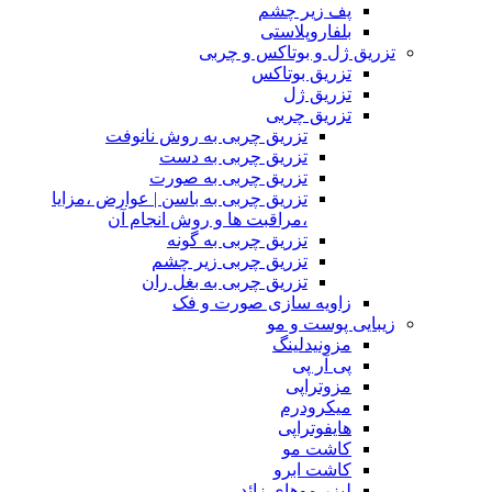
پف زیر چشم
بلفاروپلاستی
تزریق ژل و بوتاکس و چربی
تزریق بوتاکس
تزریق ژل
تزریق چربی
تزریق چربی به روش نانوفت
تزریق چربی به دست
تزریق چربی به صورت
تزریق چربی به باسن | عوارض ،مزایا
،مراقبت ها و روش انجام آن
تزریق چربی به گونه
تزریق چربی زیر چشم
تزریق چربی به بغل ران
زاویه سازی صورت و فک
زیبایی پوست و مو
مزونیدلینگ
پی آر پی
مزوتراپی
میکرودرم
هایفوتراپی
کاشت مو
کاشت ابرو
لیزر موهای زائد