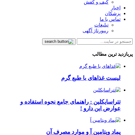
کیف و کفش
اخبار
پزشکان
تماس با ما
تبلیغات
ریپورتاژ آگهی
پربازدید ترین مطالب
لیست غذاهای با طبع گرم
تتراسایکلین : راهنمای جامع نحوه استفاده و
عوارض این دارو !
پماد ویتامین آ و موارد مصرف آن