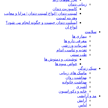
زیبایی دندان
کامپوزیت دندان
لمینت دندان | انواع لمینت دندان | مزاپا و معایب
وهزینه لمینت
ایمپلنت دندان چیست و چگونه انجام می شود؟
انواع آن
سلامت
بیماری ها
معرفی دارو ها
تمرینات ورزشی
تغذیه و تناسب اندام
طب سنتی
نوشیدنی و دمنوش ها
خواص میوه ها
سبک زندگی
ماسک های زیبایی
بهداشت روان
بهداشت خانواده
آشپزی
خانه و دکوراسیون
مد و آرایشی
آرایش
لباس