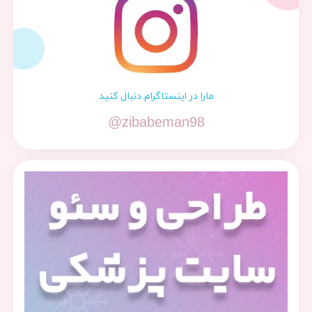
مارا در اینستاگرام دنبال کنید
@zibabeman98