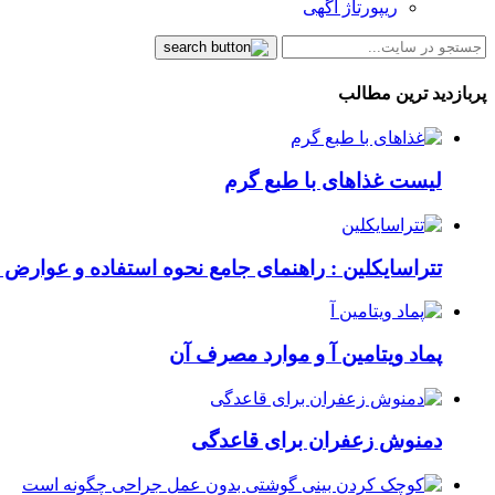
ریپورتاژ آگهی
پربازدید ترین مطالب
لیست غذاهای با طبع گرم
تتراسایکلین : راهنمای جامع نحوه استفاده و عوارض ای
پماد ویتامین آ و موارد مصرف آن
دمنوش زعفران برای قاعدگی