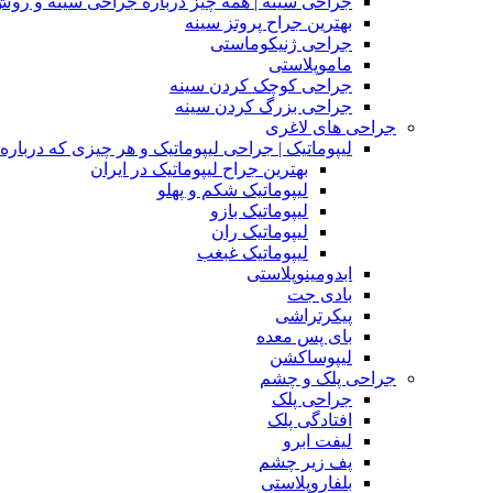
جراحی سینه | همه چیز درباره جراحی سینه و روش
بهترین جراح پروتز سینه
جراحی ژنیکوماستی
ماموپلاستی
جراحی کوچک کردن سینه
جراحی بزرگ کردن سینه
جراحی های لاغری
لیپوماتیک | جراحی لیپوماتیک و هر چیزی که درباره آن
بهترین جراح لیپوماتیک در ایران
لیپوماتیک شکم و پهلو
لیپوماتیک بازو
لیپوماتیک ران
لیپوماتیک غبغب
ابدومینوپلاستی
بادی‌ جت
پیکرتراشی
بای پس معده
لیپوساکشن
جراحی پلک و چشم
جراحی پلک
افتادگی پلک
لیفت ابرو
پف زیر چشم
بلفاروپلاستی