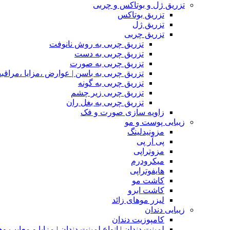
تزریق ژل و بوتاکس و چربی
تزریق بوتاکس
تزریق ژل
تزریق چربی
تزریق چربی به روش نانوفت
تزریق چربی به دست
تزریق چربی به صورت
تزریق چربی به باسن | عوارض ،مزایا ،مراقب
تزریق چربی به گونه
تزریق چربی زیر چشم
تزریق چربی به بغل ران
زاویه سازی صورت و فک
زیبایی پوست و مو
مزونیدلینگ
پی آر پی
مزوتراپی
میکرودرم
هایفوتراپی
کاشت مو
کاشت ابرو
لیزر موهای زائد
زیبایی دندان
کامپوزیت دندان
لمینت دندان | انواع لمینت دندان | مزاپا و معایب و