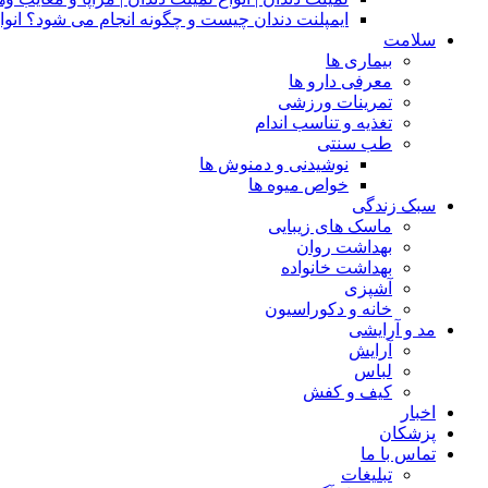
ایمپلنت دندان چیست و چگونه انجام می شود؟ انوا
سلامت
بیماری ها
معرفی دارو ها
تمرینات ورزشی
تغذیه و تناسب اندام
طب سنتی
نوشیدنی و دمنوش ها
خواص میوه ها
سبک زندگی
ماسک های زیبایی
بهداشت روان
بهداشت خانواده
آشپزی
خانه و دکوراسیون
مد و آرایشی
آرایش
لباس
کیف و کفش
اخبار
پزشکان
تماس با ما
تبلیغات