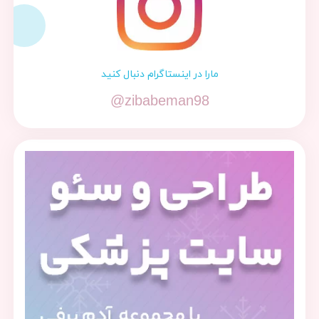
مارا در اینستاگرام دنبال کنید
@zibabeman98