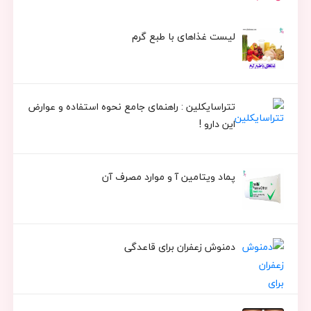
لیست غذاهای با طبع گرم
تتراسایکلین : راهنمای جامع نحوه استفاده و عوارض
این دارو !
پماد ویتامین آ و موارد مصرف آن
دمنوش زعفران برای قاعدگی