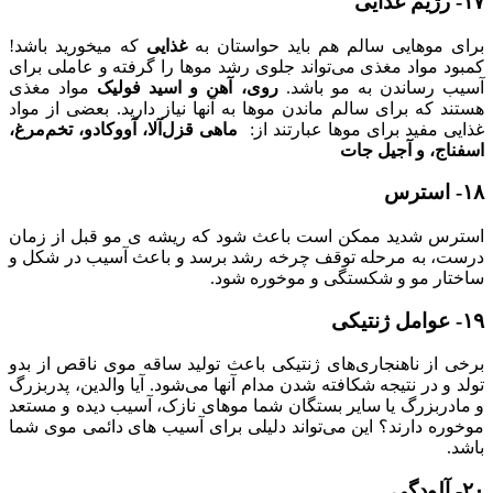
۱۷- رژیم غذایی
برای موهایی سالم هم باید حواستان به
غذایی
که میخورید باشد!
کمبود مواد مغذی می‌تواند جلوی رشد موها را گرفته و عاملی برای
آسیب رساندن به مو باشد.
روی، آهن و اسید فولیک
مواد مغذی
هستند که برای سالم ماندن موها به آنها نیاز دارید. بعضی از مواد
غذایی مفید برای موها عبارتند از:
ماهی قزل‌آلا، آووکادو، تخم‌مرغ،
اسفناج، و آجیل جات
۱۸- استرس
استرس شدید ممکن است باعث شود که ریشه ی مو قبل از زمان
درست، به مرحله توقف چرخه رشد برسد و باعث آسیب در شکل و
ساختار مو و شکستگی و موخوره شود.
۱۹- عوامل ژنتیکی
برخی از ناهنجاری‌های ژنتیکی باعث تولید ساقه موی ناقص از بدو
تولد و در نتیجه شکافته شدن مدام آنها می‌شود. آیا والدین، پدربزرگ
و مادربزرگ یا سایر بستگان شما موهای نازک، آسیب دیده و مستعد
موخوره دارند؟ این می‌تواند دلیلی برای آسیب های دائمی موی شما
باشد.
۲۰- آلودگی