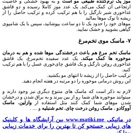
موز یک نرم‌کننده طبیعی مو‌ است
و به بهبود خشکی و خاصیت
ارتجاعی آن کمک می‌کند. یک عدد موز کاملا رسیده و دو قاشق
غذاخوری شیر نارگیل را با هم ترکیب کرده و ترکیب حاصل را از
ریشه تا نوک موها بمالید
موهای خود را حدود یک تا دو ساعت بپوشانید، سپس با یک شامپوی
گیاهی بشویید و خشک نمایید.
۷- ماسک موی تخم‌مرغ
ماسک تخم مرغ هم باعث درخشندگی موها شده و هم به درمان
موخوره ها کمک میکند.
یک عدد سفیده تخم‌مرغ، یک قاشق
غذاخوری روغن نارگیل و یک قاشق چای‌خوری عسل را با هم ترکیب
کنید.
ترکیب حاصل را از ریشه تا انتهای مو بکشید.
این روش درمانی موخوره را دو مرتبه در هفته انجام دهید.
لازم به ذکر است که ماسک های متنوع دیگری نیز وجود دارند و
میتوانند موخوره های شما رو از بین ببرند و به براق شدن و درخشان
شدن موهای شما کمک کنند مثل استفاده ار
وازلین
،
ماسک
آووکادو
،
ماسک روغن درخت چای
،
تخم شنبلیه
و … .
در ماتیکی www.matiki.me بین آرایشگاه ها و کلینیک
های زیبایی جستجو کن تا بهترین را برای خدمات زیبایی
پیدا کنی