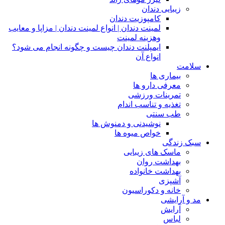
زیبایی دندان
کامپوزیت دندان
لمینت دندان | انواع لمینت دندان | مزاپا و معایب
وهزینه لمینت
ایمپلنت دندان چیست و چگونه انجام می شود؟
انواع آن
سلامت
بیماری ها
معرفی دارو ها
تمرینات ورزشی
تغذیه و تناسب اندام
طب سنتی
نوشیدنی و دمنوش ها
خواص میوه ها
سبک زندگی
ماسک های زیبایی
بهداشت روان
بهداشت خانواده
آشپزی
خانه و دکوراسیون
مد و آرایشی
آرایش
لباس