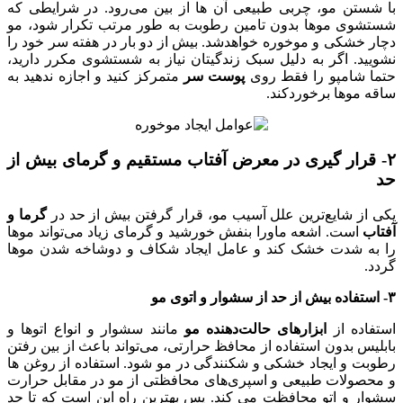
با شستن مو، چربی طبیعی آن ها از بین می‌رود. در شرایطی که
شستشوی موها بدون تامین رطوبت به طور مرتب تکرار شود، مو
دچار خشکی و موخوره خواهدشد. بیش از دو بار در هفته سر خود را
نشویید. اگر به دلیل سبک زندگیتان نیاز به شستشوی مکرر دارید،
حتما شامپو را فقط روی
پوست سر
متمرکز کنید و اجازه ندهید به
ساقه موها برخوردکند.
۲- قرار گیری در معرض آفتاب مستقیم و گرمای بیش از
حد
یکی از شایع‌ترین علل آسیب مو، قرار گرفتن بیش از حد در
گرما و
آفتاب
است. اشعه ماورا بنفش خورشید و گرمای زیاد می‌تواند موها
را به شدت خشک کند و عامل ایجاد شکاف و دوشاخه شدن موها
گردد.
۳- استفاده بیش از حد از سشوار و اتوی مو
استفاده از
ابزارهای حالت‌دهنده مو
مانند سشوار و انواع اتوها و
بابلیس بدون استفاده از محافظ حرارتی، می‌تواند باعث از بین رفتن
رطوبت و ایجاد خشکی و شکنندگی در مو شود. استفاده از روغن ها
و محصولات طبیعی و اسپری‌های محافظتی از مو در مقابل حرارت
سشوار و اتو محافظت می کند. پس بهترین راه این است که تا حد