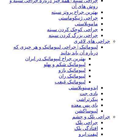
جراحی سینه | همه چیز درباره جراحی سینه و
روش های آن
بهترین جراح پروتز سینه
جراحی ژنیکوماستی
ماموپلاستی
جراحی کوچک کردن سینه
جراحی بزرگ کردن سینه
جراحی های لاغری
لیپوماتیک | جراحی لیپوماتیک و هر چیزی که
درباره آن باید بدانید
بهترین جراح لیپوماتیک در ایران
لیپوماتیک شکم و پهلو
لیپوماتیک بازو
لیپوماتیک ران
لیپوماتیک غبغب
ابدومینوپلاستی
بادی‌ جت
پیکرتراشی
بای پس معده
لیپوساکشن
جراحی پلک و چشم
جراحی پلک
افتادگی پلک
لیفت ابرو