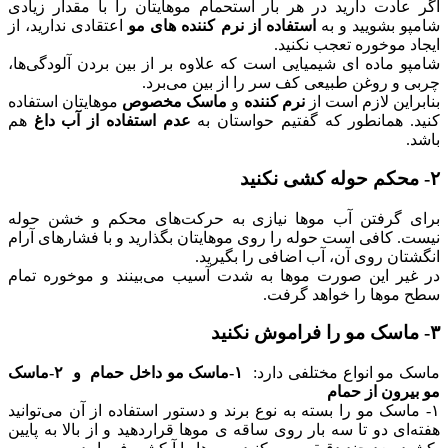
اگر عادت دارید در هر بار استحمام موهایتان را با مقدار زیادی
شامپو بشویید و به
استفاده از نرم کننده های مو
اعتقادی ندارید، از
ایجاد موخوره‌ تعجب نکنید.
شامپو ماده ای شیمیایی است که علاوه بر از بین بردن آلودگی‌ها،
چربی و روغن طبیعی کف سر را از بین می‌برد.
بنابراین لازم است از
نرم کننده
و
ماسک مخصوص
موهایتان استفاده
کنید. همانطور که گفتیم حواستان به
عدم استفاده از آب داغ
هم
باشد.
۲- محکم حوله کشی نکنید
برای گرفتن آب موها نیازی به حرکت‌های محکم و خشن حوله
نیست. کافی است حوله را روی موهایتان بگذارید و با فشارهای آرام
انگشتان روی آن، آب اضافی را بگیرید.
در غیر این صورت موها به شدت آسیب می‌بینند و موخوره تمام
سطح موها را خواهد گرفت.
۳- ماسک مو را فراموش نکنید
ماسک مو انواع مختلفی دارد:
۱-ماسک مو داخل حمام
و
۲-ماسک
مو بیرون از حمام
۱- ماسک مو را بسته به نوع برند و دستور استفاده از آن می‌توانید
هفته‌ای دو تا سه بار روی ساقه ی موها قراردهید و از بالا به پایین