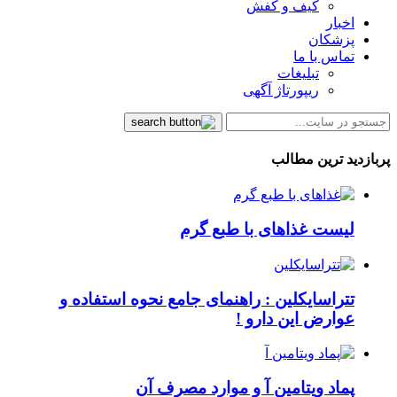
کیف و کفش
اخبار
پزشکان
تماس با ما
تبلیغات
ریپورتاژ آگهی
پربازدید ترین مطالب
لیست غذاهای با طبع گرم
تتراسایکلین : راهنمای جامع نحوه استفاده و
عوارض این دارو !
پماد ویتامین آ و موارد مصرف آن