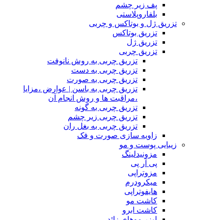
پف زیر چشم
بلفاروپلاستی
تزریق ژل و بوتاکس و چربی
تزریق بوتاکس
تزریق ژل
تزریق چربی
تزریق چربی به روش نانوفت
تزریق چربی به دست
تزریق چربی به صورت
تزریق چربی به باسن | عوارض ،مزایا
،مراقبت ها و روش انجام آن
تزریق چربی به گونه
تزریق چربی زیر چشم
تزریق چربی به بغل ران
زاویه سازی صورت و فک
زیبایی پوست و مو
مزونیدلینگ
پی آر پی
مزوتراپی
میکرودرم
هایفوتراپی
کاشت مو
کاشت ابرو
لیزر موهای زائد