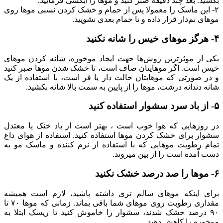
بکشید. بعد چند دقیقه صبر کنید و موها را آبکشی فرمایید.
۲- این ماسک را معمولا پس از حمام و خشک کردن نسبی موها روی
موهای نم‌دار قرار داده و تا حمام بعدی نشویید.
۴- هرگز موهای خیس را شانه نکنید
یکی از موثرترین روش‌ها جهت ایجاد موخوره‌، شانه کردن موهای
خیس است. اگر موهایتان صاف است، تا خشک شدن موها صبر کنید
و در صورتی که موهایتان حالت دار یا فر است، با استفاده از یک
شانه دندانه درشت، موها را از پایین به سمت بالا شانه بکشید.
۵- از باد سرد سشوار استفاده کنید
در روزهایی که هوا خوب است ، بهتر است از باد خنک یا معتدل
سشوار برای خشک کردن موها استفاده کنید. استفاده از هوای داغ
تمام رطوبت موهایی که با استفاده از نرم کننده و ماسک مو به
دست آمده است را از بین میروند.
۶- موها را صد درصد خشک نکنید
برای اینکه موهای سالم تری داشته باشید، لازم است همیشه
مقداری رطوبت روی موهای شما باقی بماند. زمانی که موها ۷۰ تا
۹۰ درصد خشک شدند، سشوار را خاموش کنید تا ریسک ابتلا به
موخوره را کاهش دهید.