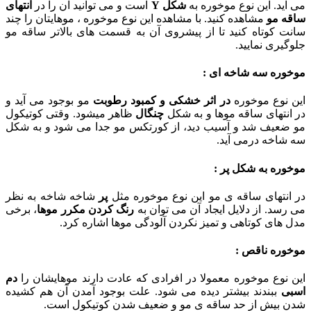
می آید. این نوع موخوره به
شکل Y
است و می توانید آن را در
انتهای
ساقه مو
مشاهده کنید. با مشاهده این نوع موخوره ، موهایتان را چند
سانت کوتاه کنید تا از پیشروی آن به قسمت های بالاتر ساقه مو
جلوگیری نمایید.
موخوره سه شاخه ای :
این نوع موخوره
در اثر خشکی و
کمبود رطوبت
مو بوجود می آید و
در انتهای ساقه موها و به شکل
چنگال
ظاهر میشود. وقتی کوتیکول
مو ضعیف شد و آسیب دید، از کورتکس مو جدا می شود و به شکل
سه شاخه درمی آید.
موخوره به شکل پر :
در انتهای ساقه ی مو این نوع موخوره مثل
پر
شاخه شاخه به نظر
می رسد. از دلایل ایجاد آن می توان به
رنگ کردن
مکرر موها
، برخی
مدل های کوتاهی و تمیز نکردن آلودگی موها اشاره کرد.
موخوره ناقص :
این نوع موخوره معمولا در افرادی که عادت دارند موهایشان را
دم
اسبی
ببندند بیشتر دیده می شود. علت بوجود آمدن آن هم کشیده
شدن بیش از حد ساقه ی مو و ضعیف شدن کوتیکول است.