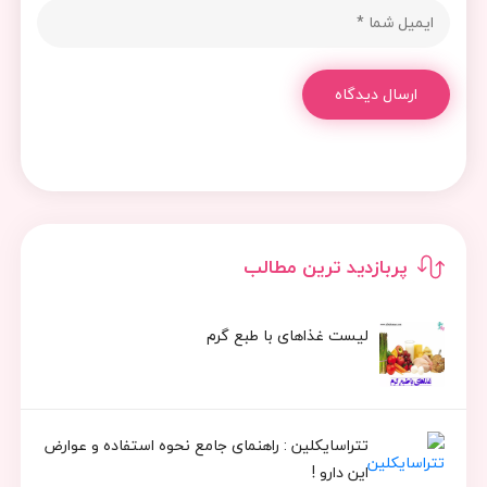
ارسال دیدگاه
پربازدید ترین مطالب
لیست غذاهای با طبع گرم
تتراسایکلین : راهنمای جامع نحوه استفاده و عوارض
این دارو !