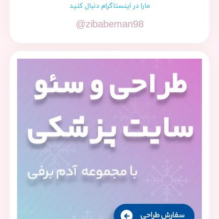
مارا در اینستاگرام دنبال کنید
@zibabeman98