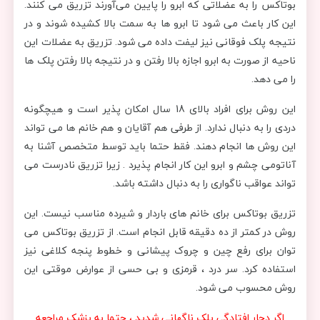
بوتاکس را به عضلاتی که ابرو را پایین می‌آورند تزریق می کنند.
این کار باعث می شود تا ابرو ها به سمت بالا کشیده شوند و در
نتیجه پلک فوقانی نیز لیفت داده می شود. تزریق به عضلات این
ناحیه از صورت به ابرو اجازه‌ بالا رفتن و در نتیجه بالا رفتن پلک ها
را می دهد.
این روش برای افراد بالای 18 سال امکان پذیر است و هیچگونه
دردی را به دنبال ندارد. از طرفی هم آقایان و هم خانم ها می تواند
این روش ها انجام دهند. فقط حتما باید توسط متخصص آشنا به
آناتومی چشم و ابرو این کار انجام پذیرد . زیرا تزریق نادرست می
تواند عواقب ناگواری را به دنبال داشته باشد.
تزریق بوتاکس برای خانم های باردار و شیرده مناسب نیست. این
روش در کمتر از ده دقیقه قابل انجام است. از تزریق بوتاکس می
توان برای رفع چین و چروک پیشانی و خطوط پنجه کلاغی نیز
استفاده کرد. سر درد ، قرمزی و بی حسی از عوارض موقتی این
روش محسوب می شود.
اگر دچار افتادگی پلک ناگهانی شدید ، حتما به پزشک مراجعه