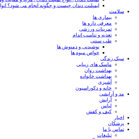
ایمپلنت دندان چیست و چگونه انجام می شود؟ انوا
سلامت
بیماری ها
معرفی دارو ها
تمرینات ورزشی
تغذیه و تناسب اندام
طب سنتی
نوشیدنی و دمنوش ها
خواص میوه ها
سبک زندگی
ماسک های زیبایی
بهداشت روان
بهداشت خانواده
آشپزی
خانه و دکوراسیون
مد و آرایشی
آرایش
لباس
کیف و کفش
اخبار
پزشکان
تماس با ما
تبلیغات