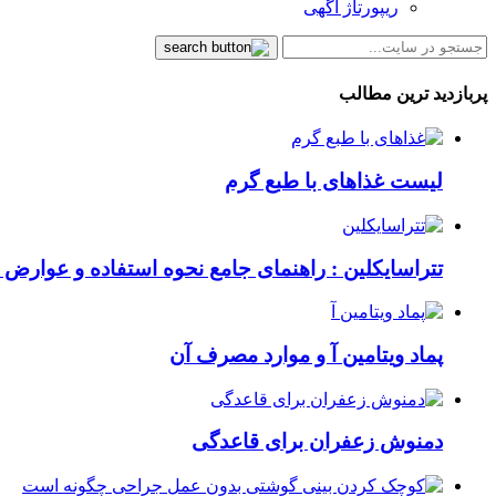
ریپورتاژ آگهی
پربازدید ترین مطالب
لیست غذاهای با طبع گرم
تتراسایکلین : راهنمای جامع نحوه استفاده و عوارض ای
پماد ویتامین آ و موارد مصرف آن
دمنوش زعفران برای قاعدگی