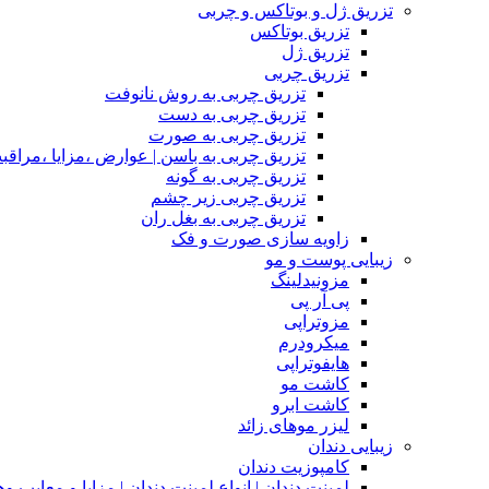
تزریق ژل و بوتاکس و چربی
تزریق بوتاکس
تزریق ژل
تزریق چربی
تزریق چربی به روش نانوفت
تزریق چربی به دست
تزریق چربی به صورت
تزریق چربی به باسن | عوارض ،مزایا ،مراقب
تزریق چربی به گونه
تزریق چربی زیر چشم
تزریق چربی به بغل ران
زاویه سازی صورت و فک
زیبایی پوست و مو
مزونیدلینگ
پی آر پی
مزوتراپی
میکرودرم
هایفوتراپی
کاشت مو
کاشت ابرو
لیزر موهای زائد
زیبایی دندان
کامپوزیت دندان
لمینت دندان | انواع لمینت دندان | مزاپا و معایب و