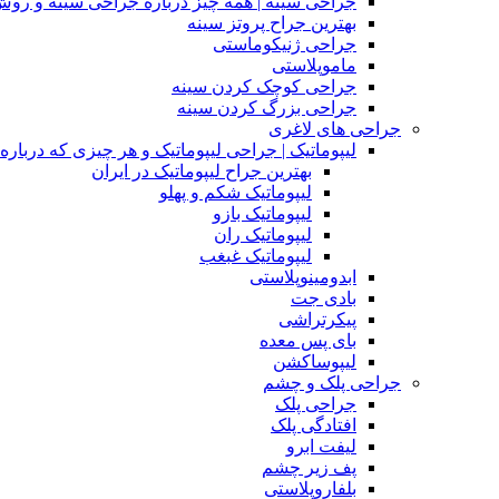
جراحی سینه | همه چیز درباره جراحی سینه و روش
بهترین جراح پروتز سینه
جراحی ژنیکوماستی
ماموپلاستی
جراحی کوچک کردن سینه
جراحی بزرگ کردن سینه
جراحی های لاغری
لیپوماتیک | جراحی لیپوماتیک و هر چیزی که درباره آن
بهترین جراح لیپوماتیک در ایران
لیپوماتیک شکم و پهلو
لیپوماتیک بازو
لیپوماتیک ران
لیپوماتیک غبغب
ابدومینوپلاستی
بادی‌ جت
پیکرتراشی
بای پس معده
لیپوساکشن
جراحی پلک و چشم
جراحی پلک
افتادگی پلک
لیفت ابرو
پف زیر چشم
بلفاروپلاستی