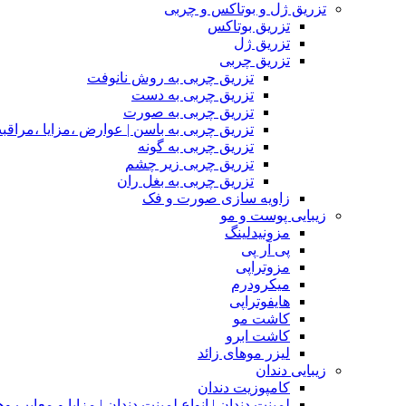
تزریق ژل و بوتاکس و چربی
تزریق بوتاکس
تزریق ژل
تزریق چربی
تزریق چربی به روش نانوفت
تزریق چربی به دست
تزریق چربی به صورت
تزریق چربی به باسن | عوارض ،مزایا ،مراقب
تزریق چربی به گونه
تزریق چربی زیر چشم
تزریق چربی به بغل ران
زاویه سازی صورت و فک
زیبایی پوست و مو
مزونیدلینگ
پی آر پی
مزوتراپی
میکرودرم
هایفوتراپی
کاشت مو
کاشت ابرو
لیزر موهای زائد
زیبایی دندان
کامپوزیت دندان
لمینت دندان | انواع لمینت دندان | مزاپا و معایب و