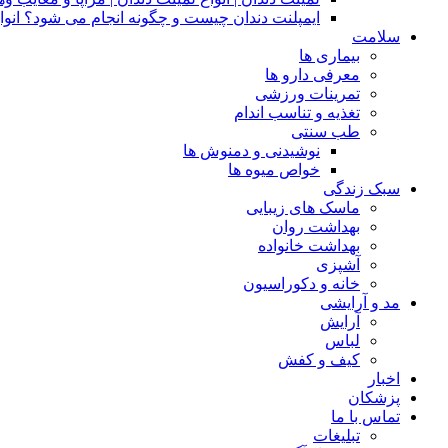
ایمپلنت دندان چیست و چگونه انجام می شود؟ انوا
سلامت
بیماری ها
معرفی دارو ها
تمرینات ورزشی
تغذیه و تناسب اندام
طب سنتی
نوشیدنی و دمنوش ها
خواص میوه ها
سبک زندگی
ماسک های زیبایی
بهداشت روان
بهداشت خانواده
آشپزی
خانه و دکوراسیون
مد و آرایشی
آرایش
لباس
کیف و کفش
اخبار
پزشکان
تماس با ما
تبلیغات