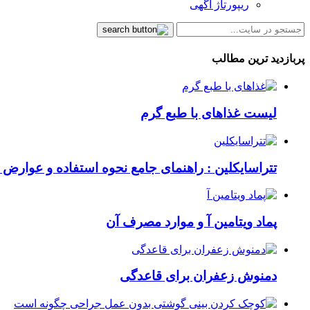
ریپورتاژ آگهی
پربازدید ترین مطالب
لیست غذاهای با طبع گرم
تتراسایکلین : راهنمای جامع نحوه استفاده و عوارض ای
پماد ویتامین آ و موارد مصرف آن
دمنوش زعفران برای قاعدگی