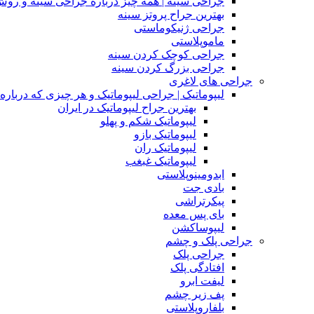
جراحی سینه | همه چیز درباره جراحی سینه و روش
بهترین جراح پروتز سینه
جراحی ژنیکوماستی
ماموپلاستی
جراحی کوچک کردن سینه
جراحی بزرگ کردن سینه
جراحی های لاغری
لیپوماتیک | جراحی لیپوماتیک و هر چیزی که درباره آن
بهترین جراح لیپوماتیک در ایران
لیپوماتیک شکم و پهلو
لیپوماتیک بازو
لیپوماتیک ران
لیپوماتیک غبغب
ابدومینوپلاستی
بادی‌ جت
پیکرتراشی
بای پس معده
لیپوساکشن
جراحی پلک و چشم
جراحی پلک
افتادگی پلک
لیفت ابرو
پف زیر چشم
بلفاروپلاستی