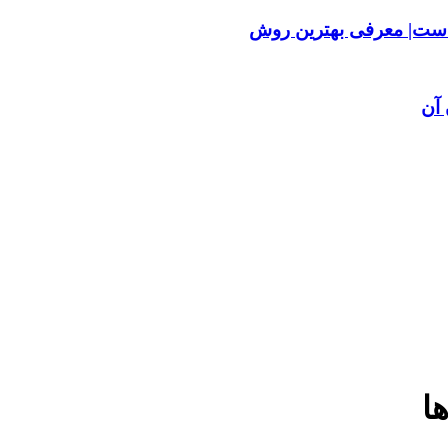
ست| معرفی بهترین روش
آن
ا