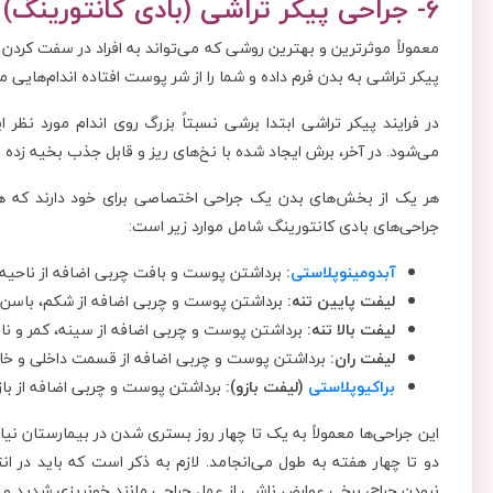
6- جراحی پیکر تراشی (بادی کانتورینگ) انجام دهید
معمولاً موثرترین و بهترین روشی که می‌تواند به افراد در سفت کردن
پیکر تراشی به بدن فرم داده و شما را از شر پوست افتاده اندام‌هایی م
در فرایند پیکر تراشی ابتدا برشی نسبتاً بزرگ روی اندام مورد ن
می‌شود. در آخر، برش ایجاد شده با نخ‌های ریز و قابل جذب بخیه زده 
هر یک از بخش‌های بدن یک جراحی‌ اختصاصی برای خود دارند که هر کد
جراحی‌های بادی کانتورینگ شامل موارد زیر است:
آبدومینوپلاستی
:
برداشتن پوست و بافت چربی اضافه از ناحیه
لیفت پایین تنه:
برداشتن پوست و چربی اضافه از شکم، باسن و
لیفت بالا تنه:
برداشتن پوست و چربی اضافه از سینه، کمر و نا
لیفت ران:
برداشتن پوست و چربی اضافه از قسمت داخلی و خار
براکیوپلاستی
(لیفت بازو):
برداشتن پوست و چربی اضافه از باز
این جراحی‌ها معمولاً به یک تا چهار روز بستری شدن در بیمارستان نیاز
دو تا چهار هفته به طول می‌انجامد. لازم به ذکر است که باید در ا
نبودن جراح، برخی عوارض ناشی از عمل جراحی مانند خونریزی شدید و 