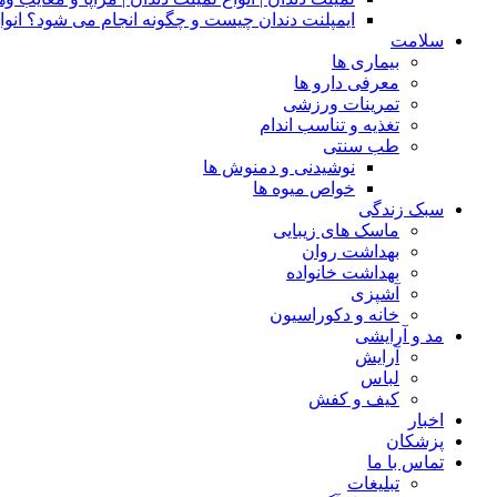
ایمپلنت دندان چیست و چگونه انجام می شود؟ انوا
سلامت
بیماری ها
معرفی دارو ها
تمرینات ورزشی
تغذیه و تناسب اندام
طب سنتی
نوشیدنی و دمنوش ها
خواص میوه ها
سبک زندگی
ماسک های زیبایی
بهداشت روان
بهداشت خانواده
آشپزی
خانه و دکوراسیون
مد و آرایشی
آرایش
لباس
کیف و کفش
اخبار
پزشکان
تماس با ما
تبلیغات