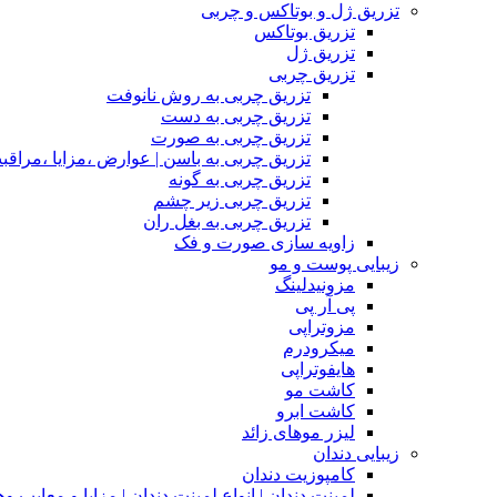
تزریق ژل و بوتاکس و چربی
تزریق بوتاکس
تزریق ژل
تزریق چربی
تزریق چربی به روش نانوفت
تزریق چربی به دست
تزریق چربی به صورت
تزریق چربی به باسن | عوارض ،مزایا ،مراقب
تزریق چربی به گونه
تزریق چربی زیر چشم
تزریق چربی به بغل ران
زاویه سازی صورت و فک
زیبایی پوست و مو
مزونیدلینگ
پی آر پی
مزوتراپی
میکرودرم
هایفوتراپی
کاشت مو
کاشت ابرو
لیزر موهای زائد
زیبایی دندان
کامپوزیت دندان
لمینت دندان | انواع لمینت دندان | مزاپا و معایب و