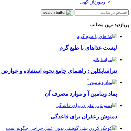
ریپورتاژ آگهی
پربازدید ترین مطالب
لیست غذاهای با طبع گرم
تتراسایکلین : راهنمای جامع نحوه استفاده و عوارض ای
پماد ویتامین آ و موارد مصرف آن
دمنوش زعفران برای قاعدگی