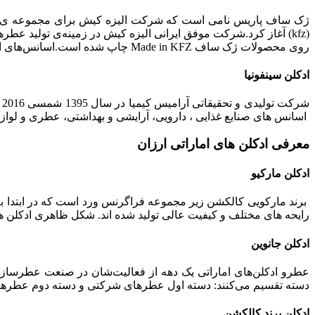
(kfz) آغاز کرد.شرکت موفق ایرانی الیزه کیش در زمینه‌ی تولید عطرهای جیبی باکیفیت، فعالیت گسترده و موفقی دارد.
روی محصولات ژک ساف Made in KFZ چاپ شده است.اسانس‌های استفاده شده در تولید عطرهای این شرکت برگرفته از اسانس های فرانسوی بوده است.
ادکلن سینفونیا
ش
اسانس های صنایع غذایی ، دارویی، آرایشی و بهداشتی، عطری و لوازم
معرفی ادکلن های اماراتی ارزان
ادکلن مارکیو
برند مارکویی کالکشن زیر مجموعه فراگرنس ورد است که در ابتدا به منظور عرضه ادکلن های 25 میل جیبی ایجاد گردید و پس از مدتی ب
رایحه های مختلف و کیفیت عالی تولید شده اند. شکل ظاهری ادکلن های مارکیو کالکشن شبی
ادکلن جانوین
عطرو ادکلن‌های اماراتی یک دهه از فعالیت‌شان در صنعت عطرسازی م
دسته تقسیم می‌کنند: دسته اول عطرهای شرکتی و دسته دوم عطره
ادکلن برند کالکشن