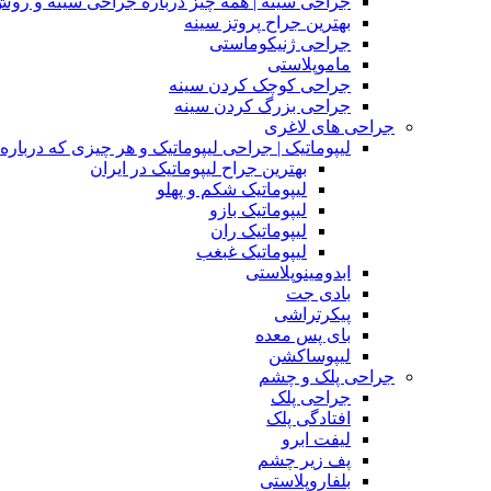
جراحی سینه | همه چیز درباره جراحی سینه و روش
بهترین جراح پروتز سینه
جراحی ژنیکوماستی
ماموپلاستی
جراحی کوچک کردن سینه
جراحی بزرگ کردن سینه
جراحی های لاغری
لیپوماتیک | جراحی لیپوماتیک و هر چیزی که درباره آن
بهترین جراح لیپوماتیک در ایران
لیپوماتیک شکم و پهلو
لیپوماتیک بازو
لیپوماتیک ران
لیپوماتیک غبغب
ابدومینوپلاستی
بادی‌ جت
پیکرتراشی
بای پس معده
لیپوساکشن
جراحی پلک و چشم
جراحی پلک
افتادگی پلک
لیفت ابرو
پف زیر چشم
بلفاروپلاستی